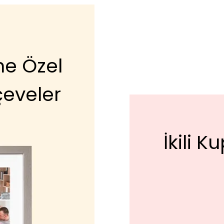
e Özel
çeveler
İkili 