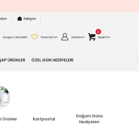
rdım
İletişim
0
Kargom Nerede?
Favorilerim
Hesabım
Sepetim
ŞAP ÜRÜNLER
ÖZEL GÜN HEDİYELERİ
Doğum Günü
l Ürünler
Kartpostal
Hediyeleri