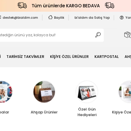
Tüm ürünlerde KARGO BEDAVA
destek@bialdim.com
Bayilik
bi'aldım da Satış Yap
Ya
İ
TARİHSİZ TAKVİMLER
KİŞİYE ÖZEL ÜRÜNLER
KARTPOSTAL
AH
Özel Gün
palar
Ahşap Ürünler
Kişiye Öze
Hediyeleri