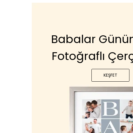
Babalar Günün
Fotoğraflı Çer
KEŞFET