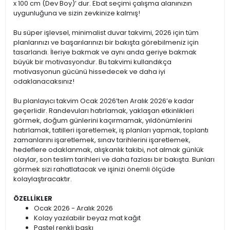
x 100 cm (Dev Boy)’ dur. Ebat seçimi çalışma alanınızın
uygunluğuna ve sizin zevkinize kalmış!
Bu süper işlevsel, minimalist duvar takvimi, 2026 için tüm
planlarınızı ve başarılarınızı bir bakışta görebilmeniz için
tasarlandı. İleriye bakmak ve aynı anda geriye bakmak
büyük bir motivasyondur. Bu takvimi kullandıkça
motivasyonun gücünü hissedecek ve daha iyi
odaklanacaksınız!
Bu planlayıcı takvim Ocak 2026’ten Aralık 2026’e kadar
geçerlidir. Randevuları hatırlamak, yaklaşan etkinlikleri
görmek, doğum günlerini kaçırmamak, yıldönümlerini
hatırlamak, tatilleri işaretlemek, iş planları yapmak, toplantı
zamanlarını işaretlemek, sınav tarihlerini işaretlemek,
hedeflere odaklanmak, alışkanlık takibi, not almak günlük
olaylar, son teslim tarihleri ve daha fazlası bir bakışta. Bunları
görmek sizi rahatlatacak ve işinizi önemli ölçüde
kolaylaştıracaktır.
ÖZELLİKLER
Ocak 2026 - Aralık 2026
Kolay yazılabilir beyaz mat kağıt
Pastel renkli baskı