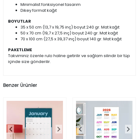
Minimalist fonksiyonel tasarım
Dikey format kağıt
BOYUTLAR
35 x 50 cm (13,7 x 19,75 inç) boyut 240 gr. Mat kağıt
50 x 70 cm (19,7 x 27,5 inç) boyut 240 gr. Mat kağıt
70 x 100 cm (27,5 x 39,37 inç) boyut 140 gr. Mat kağıt
PAKETLEME
Takviminiz özenle rulo haline getirilir ve sağlam silindir bir tüp
içinde size gönderilir.
Benzer Ürünler