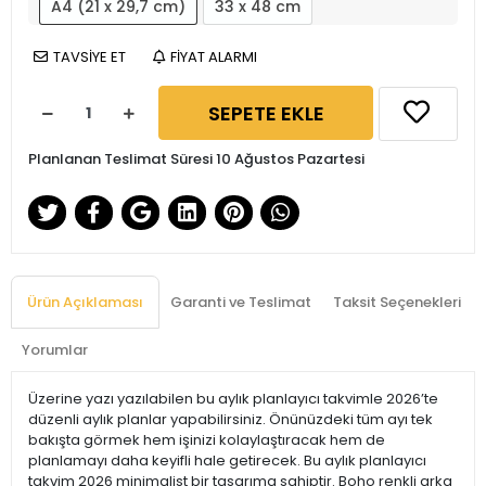
A4 (21 x 29,7 cm)
33 x 48 cm
TAVSİYE ET
FİYAT ALARMI
SEPETE EKLE
Planlanan Teslimat Süresi 10 Ağustos Pazartesi
Ürün Açıklaması
Garanti ve Teslimat
Taksit Seçenekleri
Yorumlar
Üzerine yazı yazılabilen bu aylık planlayıcı takvimle 2026’te
düzenli aylık planlar yapabilirsiniz. Önünüzdeki tüm ayı tek
bakışta görmek hem işinizi kolaylaştıracak hem de
planlamayı daha keyifli hale getirecek. Bu aylık planlayıcı
takvim 2026 minimalist bir tasarıma sahiptir. Boho renkli arka