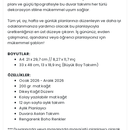
planı ve güçlü tipografisiyle bu duvar takvimi her türlü
dekorasyon stiline mükemmel uyum sağlar.
Tüm yıl, ay, hafta ve günlük planlarınızı düzenleyin ve daha iyi
odaklanmanıza yardımcı olacak bu planlayıcıyla
üretkenliğinizi en üst düzeye çıkarın. İş gününüz, evden
çalışmanız, ajandanız veya öğrenci planlayıcınız için
mükemmel şablon!
BOYUTLAR:
A4: 21 x 29,7 cm // 8,27 x 11,7 inç
33 x 48 cm, 13 x 18,9 inç (Büyük Boy Takvim)
ÖZELLİKLER:
Ocak 2026 - Aralık 2026
200 gr. mat kağıt
Dikey Kağıt Düzeni
Kolay yazılabilir mat kağıt
12 ayrı sayfa aylık takvim
Aylık Planlayıcı
Duvara Asılan Takvim
Rengarenk Boho Renkler
*** Duvarınızda veya masanızda masaüstü planlayıcı olarak