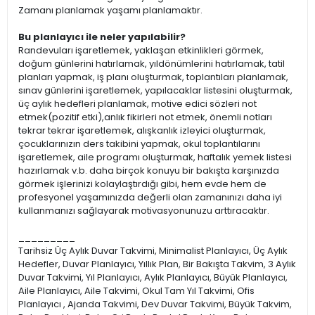
Zamanı planlamak yaşamı planlamaktır.
Bu planlayıcı ile neler yapılabilir?
Randevuları işaretlemek, yaklaşan etkinlikleri görmek,
doğum günlerini hatırlamak, yıldönümlerini hatırlamak, tatil
planları yapmak, iş planı oluşturmak, toplantıları planlamak,
sınav günlerini işaretlemek, yapılacaklar listesini oluşturmak,
üç aylık hedefleri planlamak, motive edici sözleri not
etmek(pozitif etki),anlık fikirleri not etmek, önemli notları
tekrar tekrar işaretlemek, alışkanlık izleyici oluşturmak,
çocuklarınızın ders takibini yapmak, okul toplantılarını
işaretlemek, aile programı oluşturmak, haftalık yemek listesi
hazırlamak v.b. daha birçok konuyu bir bakışta karşınızda
görmek işlerinizi kolaylaştırdığı gibi, hem evde hem de
profesyonel yaşamınızda değerli olan zamanınızı daha iyi
kullanmanızı sağlayarak motivasyonunuzu arttıracaktır.
_________
Tarihsiz Üç Aylık Duvar Takvimi, Minimalist Planlayıcı, Üç Aylık
Hedefler, Duvar Planlayıcı, Yıllık Plan, Bir Bakışta Takvim, 3 Aylık
Duvar Takvimi, Yıl Planlayıcı, Aylık Planlayıcı, Büyük Planlayıcı,
Aile Planlayıcı, Aile Takvimi, Okul Tam Yıl Takvimi, Ofis
Planlayıcı , Ajanda Takvimi, Dev Duvar Takvimi, Büyük Takvim,