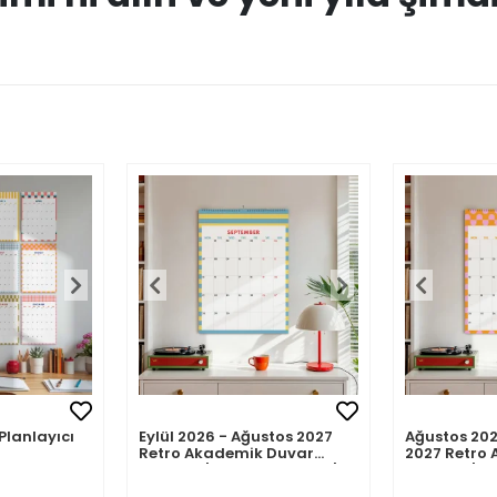
Planlayıcı
Eylül 2026 - Ağustos 2027
Ağustos 20
Retro Akademik Duvar
2027 Retro
Takvimi | Aylık Planlayıcı |
Takvimi | Ay
Geometrik Minimalist
Geometrik 