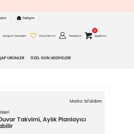
rdım
İletişim
0
Kargom Nerede?
Favorilerim
Hesabım
Sepetim
ŞAP ÜRÜNLER
ÖZEL GÜN HEDİYELERİ
Marka:
bi'aldım
mleri
uvar Takvimi, Aylık Planlayıcı
bilir