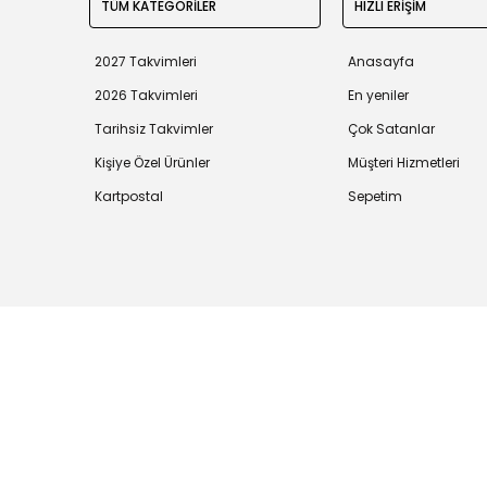
TÜM KATEGORİLER
HIZLI ERİŞİM
2027 Takvimleri
Anasayfa
2026 Takvimleri
En yeniler
Tarihsiz Takvimler
Çok Satanlar
Kişiye Özel Ürünler
Müşteri Hizmetleri
Kartpostal
Sepetim
Tüm bilgileriniz 256bit SSL Sertifikası ile korunmaktadır.
©