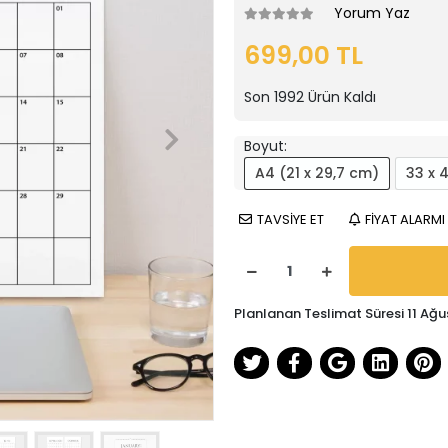
Yorum Yaz
699,00 TL
Son
1992
Ürün Kaldı
Boyut:
A4 (21 x 29,7 cm)
33 x 
TAVSİYE ET
FİYAT ALARMI
Planlanan Teslimat Süresi 11 Ağu