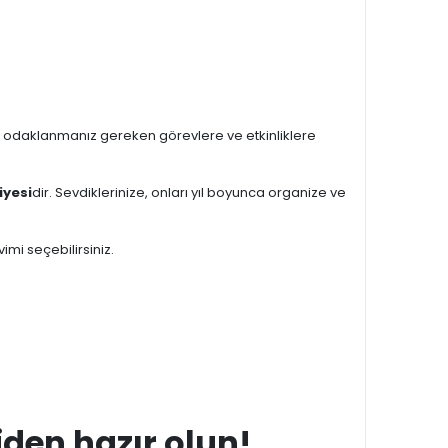
 odaklanmanız gereken görevlere ve etkinliklere
iyesi
dir. Sevdiklerinize, onları yıl boyunca organize ve
vimi seçebilirsiniz.
iden hazır olun!