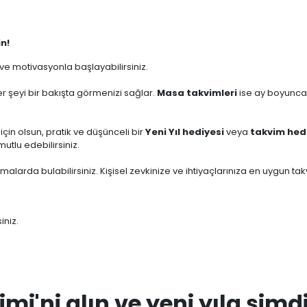
in!
m ve motivasyonla başlayabilirsiniz.
r şeyi bir bakışta görmenizi sağlar.
Masa takvimleri
ise ay boyunca
z için olsun, pratik ve düşünceli bir
Yeni Yıl hediyesi
veya
takvim hed
tlu edebilirsiniz.
temalarda bulabilirsiniz. Kişisel zevkinize ve ihtiyaçlarınıza en uygun tak
iniz.
mi'ni alın ve yeni yıla şimd