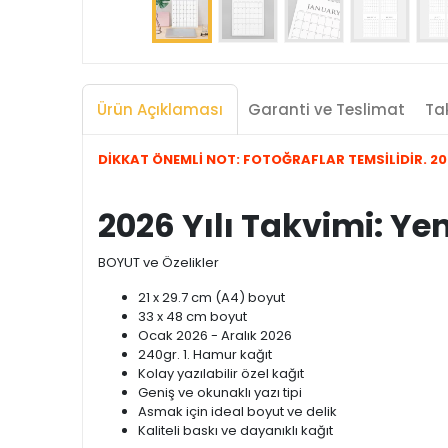
Ürün Açıklaması
Garanti ve Teslimat
Tak
DİKKAT ÖNEMLİ NOT: FOTOĞRAFLAR TEMSİLİDİR. 2026
2026 Yılı Takvimi: Ye
BOYUT ve Özelikler
21 x 29.7 cm (A4) boyut
33 x 48 cm boyut
Ocak 2026 - Aralık 2026
240gr. 1. Hamur kağıt
Kolay yazılabilir özel kağıt
Geniş ve okunaklı yazı tipi
Asmak için ideal boyut ve delik
Kaliteli baskı ve dayanıklı kağıt