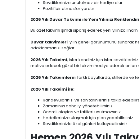
Sevdiklerinize unutulmaz bir hediye olur
Pozitif bir atmosfer yaratır
2026 Yılı Duvar Takvimi ile Yeni Yılınızı Renklendir
Bu özel takvimi şimdi sipariş ederek yeni yılınıza ilha
Duvar takvimleri
, yılın genel görünümünü sunarak he
odaklanmanızı sağlar.
2026 Yılı Takvimi
, ister kendiniz için ister sevdiklerini
motive edecek güzel bir takvim hediye ederek onları mu
2026 Yılı Takvimleri
ni farklı boyutlarda, stillerde ve 
2026 Yılı Takvimi ile:
Randevularınızı ve son tarihlerinizi takip edebilirs
Zamanınızı daha iyi yönetebilirsiniz.
Önemli olayları ve tatilleri unutmazsınız.
Hedeflerinize ulaşmak için plan yapabilirsiniz.
Sevdiklerinizle özel günleri kutlayabilirsiniz.
Hemen 2026 Yılı Takvi