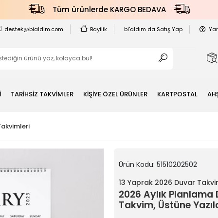
Tüm ürünlerde KARGO BEDAVA
destek@bialdim.com
Bayilik
bi'aldım da Satış Yap
Ya
İ
TARİHSİZ TAKVİMLER
KİŞİYE ÖZEL ÜRÜNLER
KARTPOSTAL
AH
Takvimleri
Ürün Kodu:
51510202502
13 Yaprak 2026 Duvar Takvi
2026 Aylık Planlama D
Takvim, Üstüne Yazıla