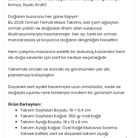
Kırmızı, Siyah, Kraft)
Doğanın huzurunu her güne taşıyın!
Bu 2026 Orman Temalı Masa Takvimi, sisli çam ağaçları,
orman yolları ve doğadan ilham alan suluboya
illüstrasyonlarıyla hazırlanmıştır. Her ay, farklı bir orman
manzarasıyla yıl boyunca doğanın dinginliğini hissettirir.
Hem çalışma masanıza estetik bir dokunuş kazandırır hem
de doğa severler için zarif bir hediye seçeneğidir.
Takvimde önceki ve sonraki ay görünümleri yer alır,
planlamayı kolaylaştırır.
Dayanıklı sert ayaklı tasarımıyla uzun ömürlüdür, sade ve
doğayla uyumlu renk tonlarıyla modern bir görünüm sunar.
Ürün Detayları:
Takvim Sayfaları Boyutu: 19 × 11,4 cm
Takvim Sayfaları Kağıdı: 350 gr mat kağıt
Takvim Ayağı Boyutu: 19 x 13 x 9 cm
Takvim Ayağı Kağıdı: Özel Kağıt Mukavva Sıvama.
Yüksek kaliteli, sert ve dayanıklı takvim ayağı.