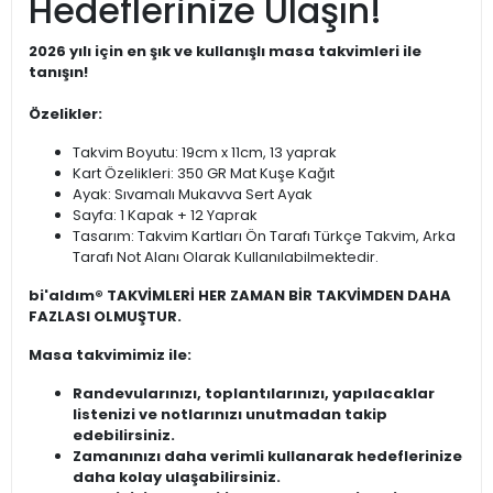
Hedeflerinize Ulaşın!
2026 yılı için en şık ve kullanışlı masa takvimleri ile
tanışın!
Özelikler:
Takvim Boyutu: 19cm x 11cm, 13 yaprak
Kart Özelikleri: 350 GR Mat Kuşe Kağıt
Ayak: Sıvamalı Mukavva Sert Ayak
Sayfa: 1 Kapak + 12 Yaprak
Tasarım: Takvim Kartları Ön Tarafı Türkçe Takvim, Arka
Tarafı Not Alanı Olarak Kullanılabilmektedir.
bi'aldım® TAKVİMLERİ HER ZAMAN BİR TAKVİMDEN DAHA
FAZLASI OLMUŞTUR.
Masa takvimimiz ile:
Randevularınızı, toplantılarınızı, yapılacaklar
listenizi ve notlarınızı unutmadan takip
edebilirsiniz.
Zamanınızı daha verimli kullanarak hedeflerinize
daha kolay ulaşabilirsiniz.