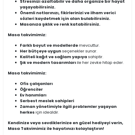
Stresinizi azaltabilir ve daha organize bir hayat
yaşayabilirsiniz.
Önemli notlarınızı, fikirlerinizi ve ilham verici
sözleri kaydetmek için alan bulabilirsiniz.
Masanıza şıklık ve renk katabilirsiniz.
Masa takvimimiz:
Farklı boyut ve modellerde
mevcuttur.
Her bütçeye uygun
seçenekler sunar.
Kaliteli kağıt ve sağlam yapıya
sahiptir.
Şık ve modern tasarımları
ile her zevke hitap eder.
Masa takvimimiz:
Ofis çalışanları
Öğrenciler
Ev hanımları
Serbest meslek sahipleri
Zaman yönetimiyle ilgili problemler yaşayan
herkes
için idealdir.
Kendinize veya sevdiklerinize en güzel hediyeyi verin,
Masa Takvimimiz ile hayatınızı kolaylaştırın!