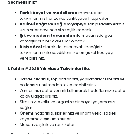
Seçmelisiniz?
Farklı boyut ve modellerde
mevcut olan
takvimlerimiz her zevke ve ihtiyaca hitap eder.
Kaliteli kağıt ve sağlam yapıya
sahip takvimlerimiz
uzun yıllar boyunca size eşlik edecek.
Şık ve modern tasarımları
ile masanızda göz
kamaştırıcı birer aksesuar olacak.
Kişiye özel
olarak da tasarlayabileceğiniz
takvimlerimiz ile sevdiklerinize en güzel hediyeyi
verebilirsiniz.
bi'aldım® 2026 Yılı Masa Takvimleri ile:
Randevularınızı, toplantılarınızı, yapılacaklar listenizi ve
notlarınızı unutmadan takip edebilirsiniz.
Zamanınızı daha verimli kullanarak hedeflerinize daha
kolay ulaşabilirsiniz.
Stresinizi azaltır ve organize bir hayat yaşamanızı
sağlar.
Önemli notlarınızı, fikirlerinizi ve ilham verici sözleri
kaydetmek için alan sunar.
Masanıza şıklık ve renk katar.