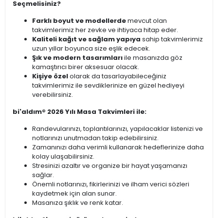
Seçmelisiniz?
Farklı boyut ve modellerde
mevcut olan
takvimlerimiz her zevke ve ihtiyaca hitap eder.
Kaliteli kağıt ve sağlam yapıya
sahip takvimlerimiz
uzun yıllar boyunca size eşlik edecek.
Şık ve modern tasarımları
ile masanızda göz
kamaştırıcı birer aksesuar olacak.
Kişiye özel
olarak da tasarlayabileceğiniz
takvimlerimiz ile sevdiklerinize en güzel hediyeyi
verebilirsiniz.
bi'aldım® 2026 Yılı Masa Takvimleri ile:
Randevularınızı, toplantılarınızı, yapılacaklar listenizi ve
notlarınızı unutmadan takip edebilirsiniz.
Zamanınızı daha verimli kullanarak hedeflerinize daha
kolay ulaşabilirsiniz.
Stresinizi azaltır ve organize bir hayat yaşamanızı
sağlar.
Önemli notlarınızı, fikirlerinizi ve ilham verici sözleri
kaydetmek için alan sunar.
Masanıza şıklık ve renk katar.