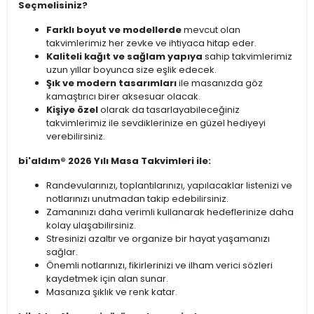
Seçmelisiniz?
Farklı boyut ve modellerde
mevcut olan
takvimlerimiz her zevke ve ihtiyaca hitap eder.
Kaliteli kağıt ve sağlam yapıya
sahip takvimlerimiz
uzun yıllar boyunca size eşlik edecek.
Şık ve modern tasarımları
ile masanızda göz
kamaştırıcı birer aksesuar olacak.
Kişiye özel
olarak da tasarlayabileceğiniz
takvimlerimiz ile sevdiklerinize en güzel hediyeyi
verebilirsiniz.
bi'aldım® 2026 Yılı Masa Takvimleri ile:
Randevularınızı, toplantılarınızı, yapılacaklar listenizi ve
notlarınızı unutmadan takip edebilirsiniz.
Zamanınızı daha verimli kullanarak hedeflerinize daha
kolay ulaşabilirsiniz.
Stresinizi azaltır ve organize bir hayat yaşamanızı
sağlar.
Önemli notlarınızı, fikirlerinizi ve ilham verici sözleri
kaydetmek için alan sunar.
Masanıza şıklık ve renk katar.