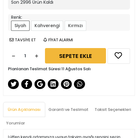
Son
2996
Ürün Kaldı
Renk:
Siyah
Kahverengi
Kırmızı
TAVSİYE ET
FİYAT ALARMI
SEPETE EKLE
Planlanan Teslimat Süresi 11 Ağustos Salı
Ürün Açıklaması
Garanti ve Teslimat
Taksit Seçenekleri
Yorumlar
Lütfen kendi ortamınıza uygun takvim ayağı rengini seçin