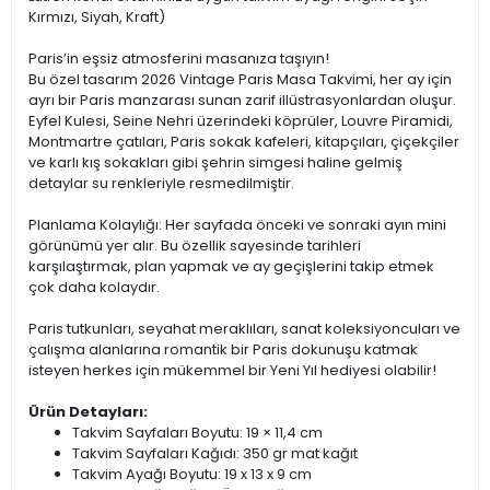
Kırmızı, Siyah, Kraft)
Paris’in eşsiz atmosferini masanıza taşıyın!
Bu özel tasarım 2026 Vintage Paris Masa Takvimi, her ay için
ayrı bir Paris manzarası sunan zarif illüstrasyonlardan oluşur.
Eyfel Kulesi, Seine Nehri üzerindeki köprüler, Louvre Piramidi,
Montmartre çatıları, Paris sokak kafeleri, kitapçıları, çiçekçiler
ve karlı kış sokakları gibi şehrin simgesi haline gelmiş
detaylar su renkleriyle resmedilmiştir.
Planlama Kolaylığı: Her sayfada önceki ve sonraki ayın mini
görünümü yer alır. Bu özellik sayesinde tarihleri
karşılaştırmak, plan yapmak ve ay geçişlerini takip etmek
çok daha kolaydır.
Paris tutkunları, seyahat meraklıları, sanat koleksiyoncuları ve
çalışma alanlarına romantik bir Paris dokunuşu katmak
isteyen herkes için mükemmel bir Yeni Yıl hediyesi olabilir!
Ürün Detayları:
Takvim Sayfaları Boyutu: 19 × 11,4 cm
Takvim Sayfaları Kağıdı: 350 gr mat kağıt
Takvim Ayağı Boyutu: 19 x 13 x 9 cm