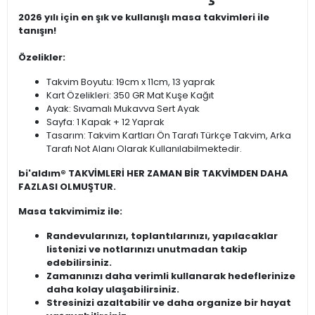
2026 yılı için en şık ve kullanışlı masa takvimleri ile
tanışın!
Özelikler:
Takvim Boyutu: 19cm x 11cm, 13 yaprak
Kart Özelikleri: 350 GR Mat Kuşe Kağıt
Ayak: Sıvamalı Mukavva Sert Ayak
Sayfa: 1 Kapak + 12 Yaprak
Tasarım: Takvim Kartları Ön Tarafı Türkçe Takvim, Arka
Tarafı Not Alanı Olarak Kullanılabilmektedir.
bi'aldım® TAKVİMLERİ HER ZAMAN BİR TAKVİMDEN DAHA
FAZLASI OLMUŞTUR.
Masa takvimimiz ile:
Randevularınızı, toplantılarınızı, yapılacaklar
listenizi ve notlarınızı unutmadan takip
edebilirsiniz.
Zamanınızı daha verimli kullanarak hedeflerinize
daha kolay ulaşabilirsiniz.
Stresinizi azaltabilir ve daha organize bir hayat