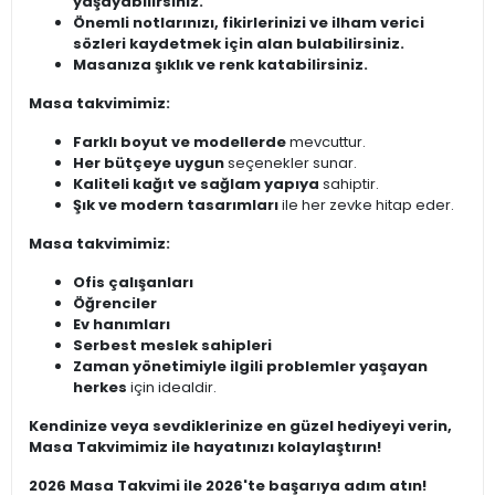
yaşayabilirsiniz.
Önemli notlarınızı, fikirlerinizi ve ilham verici
sözleri kaydetmek için alan bulabilirsiniz.
Masanıza şıklık ve renk katabilirsiniz.
Masa takvimimiz:
Farklı boyut ve modellerde
mevcuttur.
Her bütçeye uygun
seçenekler sunar.
Kaliteli kağıt ve sağlam yapıya
sahiptir.
Şık ve modern tasarımları
ile her zevke hitap eder.
Masa takvimimiz:
Ofis çalışanları
Öğrenciler
Ev hanımları
Serbest meslek sahipleri
Zaman yönetimiyle ilgili problemler yaşayan
herkes
için idealdir.
Kendinize veya sevdiklerinize en güzel hediyeyi verin,
Masa Takvimimiz ile hayatınızı kolaylaştırın!
2026 Masa Takvimi ile 2026'te başarıya adım atın!