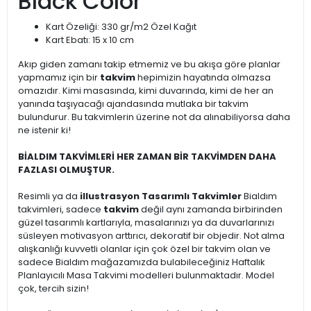
Black Color
Kart Özeliği: 330 gr/m2 Özel Kağıt
Kart Ebatı: 15 x 10 cm
Akıp giden zamanı takip etmemiz ve bu akışa göre planlar
yapmamız için bir
takvim
hepimizin hayatında olmazsa
omazıdır. Kimi masasında, kimi duvarında, kimi de her an
yanında taşıyacağı ajandasında mutlaka bir takvim
bulundurur. Bu takvimlerin üzerine not da alınabiliyorsa daha
ne istenir ki!
BİALDIM TAKVİMLERİ HER ZAMAN BİR TAKVİMDEN DAHA
FAZLASI OLMUŞTUR.
Resimli ya da
illustrasyon Tasarımlı Takvimler
Bialdım
takvimleri, sadece
takvim
değil aynı zamanda birbirinden
güzel tasarımlı kartlarıyla, masalarınızı ya da duvarlarınızı
süsleyen motivasyon arttırıcı, dekoratif bir objedir. Not alma
alışkanlığı kuvvetli olanlar için çok özel bir takvim olan ve
sadece Bialdım mağazamızda bulabileceğiniz Haftalık
Planlayıcılı Masa Takvimi modelleri bulunmaktadır. Model
çok, tercih sizin!