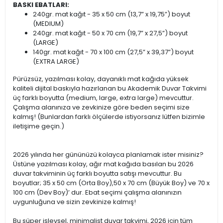
BASKI EBATLARI:
240gr. mat kağıt - 35 x 50 cm (13,7” x 19,75”) boyut
(MEDIUM)
240gr. mat kağıt - 50 x 70 cm (19,7” x 27,5”) boyut
(LARGE)
140gr. mat kağıt - 70 x 100 cm (27,5” x 39,37”) boyut
(EXTRA LARGE)
Pürüzsüz, yazılması kolay, dayanıklı mat kağıda yüksek
kaliteli dijital baskıyla hazırlanan bu Akademik Duvar Takvimi
üç farklı boyutta (medium, large, extra large) mevcuttur.
Çalışma alanınıza ve zevkinize göre beden seçimi size
kalmış! (Bunlardan farklı ölçülerde istiyorsanız lütfen bizimle
iletişime geçin.)
2026 yılında her gününüzü kolayca planlamak ister misiniz?
Üstüne yazılması kolay, ağır mat kağıda basılan bu 2026
duvar takviminin üç farklı boyutta satışı mevcuttur. Bu
boyutlar; 35 x 50 cm (Orta Boy),50 x 70 cm (Büyük Boy) ve 70 x
100 cm (Dev Boy)’ dur. Ebat seçimi çalışma alanınızın
uygunluğuna ve sizin zevkinize kalmış!
Bu süper işlevsel, minimalist duvar takvimi, 2026 için tüm