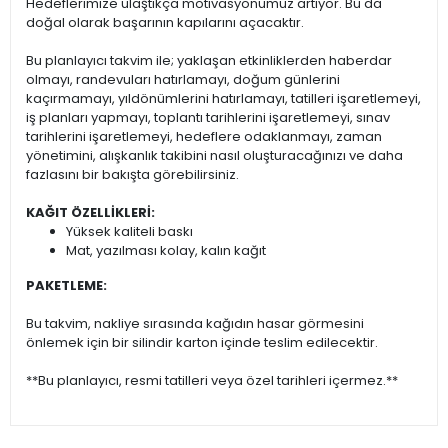
Hedeflerimize ulaştıkça motivasyonumuz artıyor. Bu da
doğal olarak başarının kapılarını açacaktır.
Bu planlayıcı takvim ile; yaklaşan etkinliklerden haberdar
olmayı, randevuları hatırlamayı, doğum günlerini
kaçırmamayı, yıldönümlerini hatırlamayı, tatilleri işaretlemeyi,
iş planları yapmayı, toplantı tarihlerini işaretlemeyi, sınav
tarihlerini işaretlemeyi, hedeflere odaklanmayı, zaman
yönetimini, alışkanlık takibini nasıl oluşturacağınızı ve daha
fazlasını bir bakışta görebilirsiniz.
KAĞIT ÖZELLİKLERİ:
Yüksek kaliteli baskı
Mat, yazılması kolay, kalın kağıt
PAKETLEME:
Bu takvim, nakliye sırasında kağıdın hasar görmesini
önlemek için bir silindir karton içinde teslim edilecektir.
**Bu planlayıcı, resmi tatilleri veya özel tarihleri içermez.**