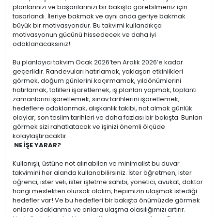
planlarınızı ve başarılarınızı bir bakışta görebilmeniz için
tasarlandı. İleriye bakmak ve aynı anda geriye bakmak
büyük bir motivasyondur. Bu takvimi kullandıkça
motivasyonun gücünü hissedecek ve daha iyi
odaklanacaksınız!
Bu planlayıcı takvim Ocak 2026’ten Aralık 2026’e kadar
geçerlidir. Randevuları hatırlamak, yaklaşan etkinlikleri
görmek, doğum günlerini kaçırmamak, yıldönümlerini
hatırlamak, tatilleri işaretlemek, iş planları yapmak, toplantı
zamanlarını işaretlemek, sınav tarihlerini işaretlemek,
hedeflere odaklanmak, alışkanlık takibi, not almak günlük
olaylar, son teslim tarihleri ve daha fazlası bir bakışta. Bunları
görmek sizi rahatlatacak ve işinizi önemli ölçüde
kolaylaştıracaktır.
NE İŞE YARAR?
Kullanışlı, üstüne not alınabilen ve minimalist bu duvar
takvimini her alanda kullanabilirsiniz. İster öğretmen, ister
öğrenci, ister veli, ister işletme sahibi, yönetici, avukat, doktor
hangi meslekten olursak olalım, hepimizin ulaşmak istediği
hedefler var! Ve bu hedefleri bir bakışta önümüzde görmek
onlara odaklanma ve onlara ulaşma olasılığımızı artırır.