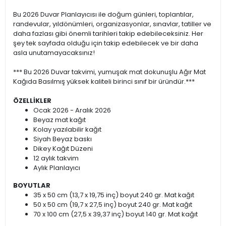
Bu 2026 Duvar Planlayıcısı ile doğum günleri, toplantılar,
randevular, yıldönümleri, organizasyonlar, sınavlar, tatiller ve
daha fazlası gibi önemli tarihleri takip edebileceksiniz. Her
şey tek sayfada olduğu için takip edebilecek ve bir daha
asla unutamayacaksınız!
*** Bu 2026 Duvar takvimi, yumuşak mat dokunuşlu Ağır Mat
Kağıda Basılmış yüksek kaliteli birinci sınıf bir üründür.***
ÖZELLİKLER
Ocak 2026 - Aralık 2026
Beyaz mat kağıt
Kolay yazılabilir kağıt
Siyah Beyaz baskı
Dikey Kağıt Düzeni
12 aylık takvim
Aylık Planlayıcı
BOYUTLAR
35 x 50 cm (13,7 x 19,75 inç) boyut 240 gr. Mat kağıt
50 x 50 cm (19,7 x 27,5 inç) boyut 240 gr. Mat kağıt
70 x 100 cm (27,5 x 39,37 inç) boyut 140 gr. Mat kağıt