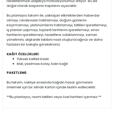
Hedeflerimize ulaştıkça motivasyonumuz artıyor. Bu da
doğal olarak başarının kapılarını açacaktır.
Bu planlayıcı takvim ile; yaklaşan etkinliklerden haberdar
olmayı, randevuları hatırlamayı, doğum günlerini
kaçırmamayı, yıldönümlerini hatırlamayı, tatilleri işaretlemeyi,
iş planları yapmayı, toplantı tarihlerini işaretlemeyi, sınav
tarihlerini işaretlemeyi, hedeflere odaklanmayı, zaman
yönetimini, alışkanlık takibini nasıl oluşturacağınızı ve daha
fazlasını bir bakışta görebilirsiniz.
KAĞIT ÖZELLİKLERİ:
Yüksek kaliteli baskı
Mat, yazılması kolay, kalın kağıt
PAKETLEME:
Bu takvim, nakliye sırasında kağıdın hasar görmesini
önlemek için bir silindir karton içinde teslim edilecektir.
**Bu planlayıcı, resmi tatilleri veya özel tarihleri içermez.**