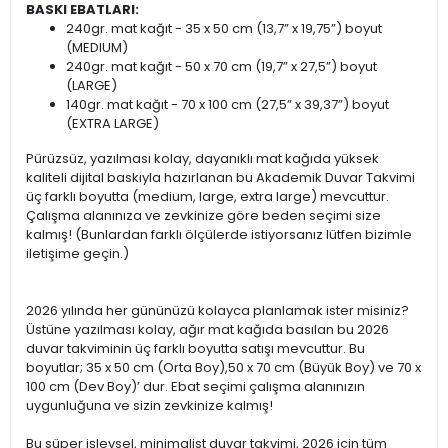
BASKI EBATLARI:
240gr. mat kağıt - 35 x 50 cm (13,7” x 19,75”) boyut
(MEDIUM)
240gr. mat kağıt - 50 x 70 cm (19,7” x 27,5”) boyut
(LARGE)
140gr. mat kağıt - 70 x 100 cm (27,5” x 39,37”) boyut
(EXTRA LARGE)
Pürüzsüz, yazılması kolay, dayanıklı mat kağıda yüksek
kaliteli dijital baskıyla hazırlanan bu Akademik Duvar Takvimi
üç farklı boyutta (medium, large, extra large) mevcuttur.
Çalışma alanınıza ve zevkinize göre beden seçimi size
kalmış! (Bunlardan farklı ölçülerde istiyorsanız lütfen bizimle
iletişime geçin.)
2026 yılında her gününüzü kolayca planlamak ister misiniz?
Üstüne yazılması kolay, ağır mat kağıda basılan bu 2026
duvar takviminin üç farklı boyutta satışı mevcuttur. Bu
boyutlar; 35 x 50 cm (Orta Boy),50 x 70 cm (Büyük Boy) ve 70 x
100 cm (Dev Boy)’ dur. Ebat seçimi çalışma alanınızın
uygunluğuna ve sizin zevkinize kalmış!
Bu süper işlevsel, minimalist duvar takvimi, 2026 için tüm