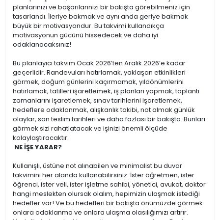
planlarınızı ve başarılarınızı bir bakışta görebilmeniz için
tasarlandı. İleriye bakmak ve aynı anda geriye bakmak
büyük bir motivasyondur. Bu takvimi kullandıkça
motivasyonun gücünü hissedecek ve daha iyi
odaklanacaksınız!
Bu planlayıcı takvim Ocak 2026’ten Aralık 2026’e kadar
geçerlidir. Randevuları hatırlamak, yaklaşan etkinlikleri
görmek, doğum günlerini kaçırmamak, yıldönümlerini
hatırlamak, tatilleri işaretlemek, iş planları yapmak, toplantı
zamanlarını işaretlemek, sınav tarihlerini işaretlemek,
hedeflere odaklanmak, alışkanlık takibi, not almak günlük
olaylar, son teslim tarihleri ve daha fazlası bir bakışta. Bunları
görmek sizi rahatlatacak ve işinizi önemli ölçüde
kolaylaştıracaktır.
NE İŞE YARAR?
Kullanışlı, üstüne not alınabilen ve minimalist bu duvar
takvimini her alanda kullanabilirsiniz. İster öğretmen, ister
öğrenci, ister veli, ister işletme sahibi, yönetici, avukat, doktor
hangi meslekten olursak olalım, hepimizin ulaşmak istediği
hedefler var! Ve bu hedefleri bir bakışta önümüzde görmek
onlara odaklanma ve onlara ulaşma olasılığımızı artırır.