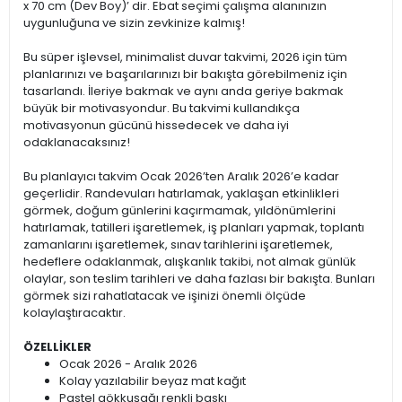
x 70 cm (Dev Boy)’ dir. Ebat seçimi çalışma alanınızın
uygunluğuna ve sizin zevkinize kalmış!
Bu süper işlevsel, minimalist duvar takvimi, 2026 için tüm
planlarınızı ve başarılarınızı bir bakışta görebilmeniz için
tasarlandı. İleriye bakmak ve aynı anda geriye bakmak
büyük bir motivasyondur. Bu takvimi kullandıkça
motivasyonun gücünü hissedecek ve daha iyi
odaklanacaksınız!
Bu planlayıcı takvim Ocak 2026’ten Aralık 2026’e kadar
geçerlidir. Randevuları hatırlamak, yaklaşan etkinlikleri
görmek, doğum günlerini kaçırmamak, yıldönümlerini
hatırlamak, tatilleri işaretlemek, iş planları yapmak, toplantı
zamanlarını işaretlemek, sınav tarihlerini işaretlemek,
hedeflere odaklanmak, alışkanlık takibi, not almak günlük
olaylar, son teslim tarihleri ve daha fazlası bir bakışta. Bunları
görmek sizi rahatlatacak ve işinizi önemli ölçüde
kolaylaştıracaktır.
ÖZELLİKLER
Ocak 2026 - Aralık 2026
Kolay yazılabilir beyaz mat kağıt
Pastel gökkuşağı renkli baskı