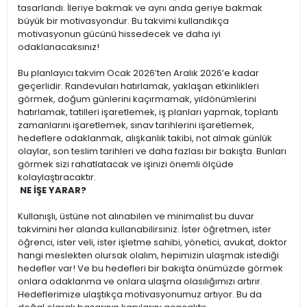
tasarlandı. İleriye bakmak ve aynı anda geriye bakmak
büyük bir motivasyondur. Bu takvimi kullandıkça
motivasyonun gücünü hissedecek ve daha iyi
odaklanacaksınız!
Bu planlayıcı takvim Ocak 2026’ten Aralık 2026’e kadar
geçerlidir. Randevuları hatırlamak, yaklaşan etkinlikleri
görmek, doğum günlerini kaçırmamak, yıldönümlerini
hatırlamak, tatilleri işaretlemek, iş planları yapmak, toplantı
zamanlarını işaretlemek, sınav tarihlerini işaretlemek,
hedeflere odaklanmak, alışkanlık takibi, not almak günlük
olaylar, son teslim tarihleri ve daha fazlası bir bakışta. Bunları
görmek sizi rahatlatacak ve işinizi önemli ölçüde
kolaylaştıracaktır.
NE İŞE YARAR?
Kullanışlı, üstüne not alınabilen ve minimalist bu duvar
takvimini her alanda kullanabilirsiniz. İster öğretmen, ister
öğrenci, ister veli, ister işletme sahibi, yönetici, avukat, doktor
hangi meslekten olursak olalım, hepimizin ulaşmak istediği
hedefler var! Ve bu hedefleri bir bakışta önümüzde görmek
onlara odaklanma ve onlara ulaşma olasılığımızı artırır.
Hedeflerimize ulaştıkça motivasyonumuz artıyor. Bu da