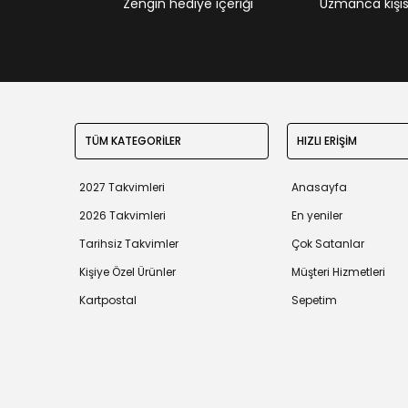
Zengin hediye içeriği
Uzmanca kişisel
TÜM KATEGORİLER
HIZLI ERİŞİM
2027 Takvimleri
Anasayfa
2026 Takvimleri
En yeniler
Tarihsiz Takvimler
Çok Satanlar
Kişiye Özel Ürünler
Müşteri Hizmetleri
Kartpostal
Sepetim