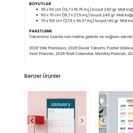
BOYUTLAR
35 x 50 cm (13,7 x 19,75 inç) boyut 240 gr. Mat kağ
50 x 70 cm (19,7 x 27,5 inç) boyut 240 gr. Mat kağı
70 x 100 cm (27,5 x 39,37 inç) boyut 140 gr. Mat ka
PAKETLEME
Takviminiz özenle rulo haline getirilir ve sağlam silindir
2026 Yıllık Planlayıcı, 2026 Duvar Takvimi, Pastel Gökku
Year Planner, 2026 Wall Calendar, Monthly Planner, 20
Benzer Ürünler