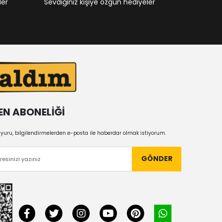
ler
Sevdiğiniz kişiye özgün hediyeler
EN ABONELİĞİ
uru, bilgilendirmelerden e-posta ile haberdar olmak istiyorum.
GÖNDER