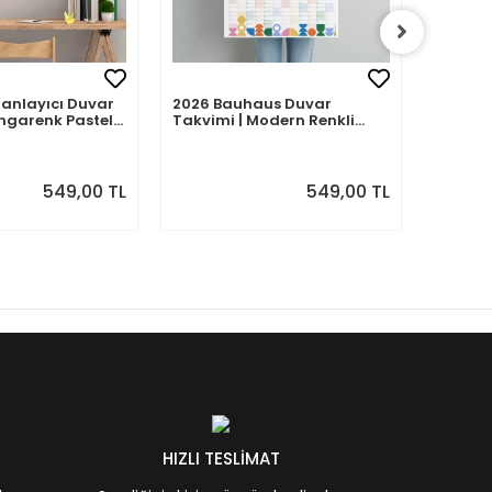
Planlayıcı Duvar
2026 Bauhaus Duvar
2026 A
ngarenk Pastel
Takvimi | Modern Renkli
– Porte
Minimal Yıllık Planlayıcı
| Sulu
Desenle
549,00 TL
549,00 TL
HIZLI TESLİMAT