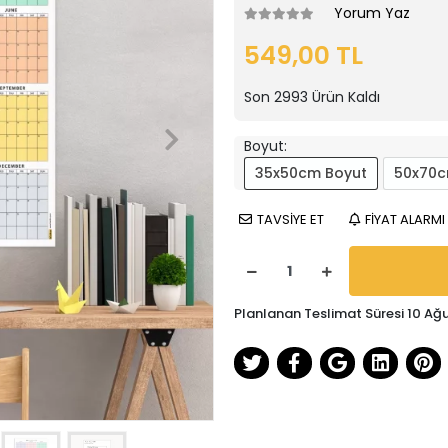
Yorum Yaz
549,00 TL
Son
2993
Ürün Kaldı
Boyut:
35x50cm Boyut
50x70c
TAVSİYE ET
FİYAT ALARMI
Planlanan Teslimat Süresi 10 Ağ