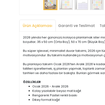
Ürün Açıklaması
Garanti ve Teslimat
Tak
2026 yılında her gününüzü kolayca planlamak ister misi
boyutlar; 35 x 50 cm (Orta Boy), 50 x 70 cm (Büyük Boy)
Bu süper işlevsel, minimalist duvar takvimi, 2026 için 
motivasyondur. Bu takvimi kullandıkça motivasyonun 
Bu planlayıcı takvim Ocak 2026’ten Aralık 2026’e kadar
tatilleri işaretlemek, iş planları yapmak, toplantı zama
tarihleri ve daha fazlası bir bakışta. Bunları görmek siz
ÖZELLİKLER
Ocak 2026 - Aralık 2026
Kolay yazılabilir beyaz mat kağıt
Rengarenk Pastel renkli baskı
Dikey format kağıt