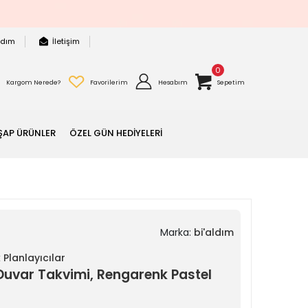
rdım
İletişim
0
Kargom Nerede?
Favorilerim
Hesabım
Sepetim
ŞAP ÜRÜNLER
ÖZEL GÜN HEDİYELERİ
Marka:
bi'aldım
 Planlayıcılar
ı Duvar Takvimi, Rengarenk Pastel