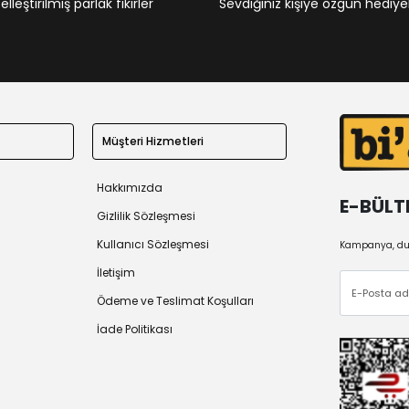
leştirilmiş parlak fikirler
Sevdiğiniz kişiye özgün hediye
Müşteri Hizmetleri
Hakkımızda
E-BÜLT
Gizlilik Sözleşmesi
Kullanıcı Sözleşmesi
Kampanya, duy
İletişim
Ödeme ve Teslimat Koşulları
İade Politikası