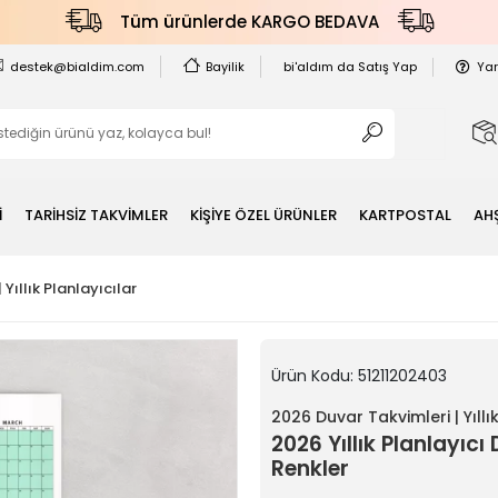
Tüm ürünlerde KARGO BEDAVA
destek@bialdim.com
Bayilik
bi'aldım da Satış Yap
Ya
İ
TARİHSİZ TAKVİMLER
KİŞİYE ÖZEL ÜRÜNLER
KARTPOSTAL
AH
Yıllık Planlayıcılar
Ürün Kodu:
51211202403
2026 Duvar Takvimleri | Yıllık
2026 Yıllık Planlayıc
Renkler