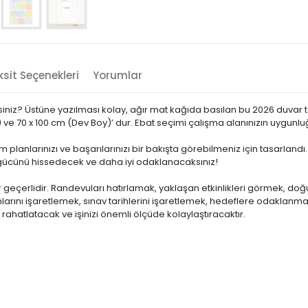
sit Seçenekleri
Yorumlar
niz? Üstüne yazılması kolay, ağır mat kağıda basılan bu 2026 duvar tak
 ve 70 x 100 cm (Dev Boy)’ dur. Ebat seçimi çalışma alanınızın uygunlu
tüm planlarınızı ve başarılarınızı bir bakışta görebilmeniz için tasarla
gücünü hissedecek ve daha iyi odaklanacaksınız!
 geçerlidir. Randevuları hatırlamak, yaklaşan etkinlikleri görmek, do
nlarını işaretlemek, sınav tarihlerini işaretlemek, hedeflere odaklanmak
i rahatlatacak ve işinizi önemli ölçüde kolaylaştıracaktır.