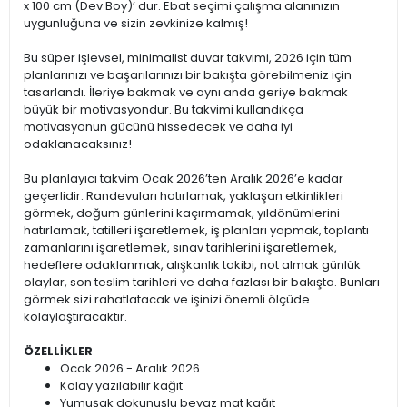
x 100 cm (Dev Boy)’ dur. Ebat seçimi çalışma alanınızın
uygunluğuna ve sizin zevkinize kalmış!
Bu süper işlevsel, minimalist duvar takvimi, 2026 için tüm
planlarınızı ve başarılarınızı bir bakışta görebilmeniz için
tasarlandı. İleriye bakmak ve aynı anda geriye bakmak
büyük bir motivasyondur. Bu takvimi kullandıkça
motivasyonun gücünü hissedecek ve daha iyi
odaklanacaksınız!
Bu planlayıcı takvim Ocak 2026’ten Aralık 2026’e kadar
geçerlidir. Randevuları hatırlamak, yaklaşan etkinlikleri
görmek, doğum günlerini kaçırmamak, yıldönümlerini
hatırlamak, tatilleri işaretlemek, iş planları yapmak, toplantı
zamanlarını işaretlemek, sınav tarihlerini işaretlemek,
hedeflere odaklanmak, alışkanlık takibi, not almak günlük
olaylar, son teslim tarihleri ve daha fazlası bir bakışta. Bunları
görmek sizi rahatlatacak ve işinizi önemli ölçüde
kolaylaştıracaktır.
ÖZELLİKLER
Ocak 2026 - Aralık 2026
Kolay yazılabilir kağıt
Yumuşak dokunuşlu beyaz mat kağıt