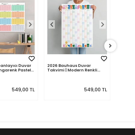
Planlayıcı Duvar
2026 Bauhaus Duvar
2026 A
ngarenk Pastel
Takvimi | Modern Renkli
– Porte
Minimal Yıllık Planlayıcı
| Sulu
Desenle
549,00 TL
549,00 TL