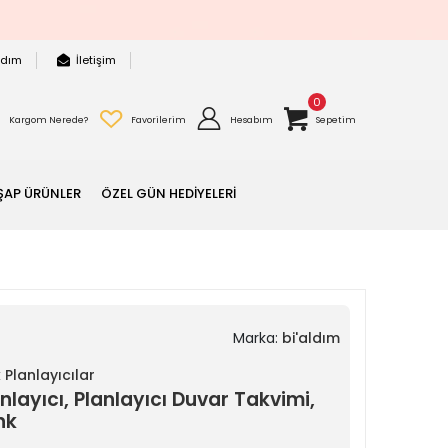
rdım
İletişim
0
Kargom Nerede?
Favorilerim
Hesabım
Sepetim
ŞAP ÜRÜNLER
ÖZEL GÜN HEDİYELERİ
Marka:
bi'aldım
 Planlayıcılar
nlayıcı, Planlayıcı Duvar Takvimi,
nk