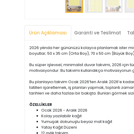
Ürün Açıklaması
Garanti ve Teslimat
Tak
2026 yılında her gününüzü kolayca planlamak ister misi
boyutlar; 50 x 35 cm (Orta Boy), 70 x 50 cm (Büyük Boy)
Bu süper işlevsel, minimalist duvar takvimi, 2026 için 
motivasyondur. Bu takvimi kullandıkça motivasyonun 
Bu planlayıcı takvim Ocak 2026’ten Aralık 2026’e kadar
tatilleri işaretlemek, iş planları yapmak, toplantı zama
tarihleri ve daha fazlası bir bakışta. Bunları görmek siz
ÖZELLİKLER
Ocak 2026 - Aralık 2026
Kolay yazılabilir kağıt
Yumuşak dokunuşlu beyaz mat kağıt
Yatay Kağıt Düzeni
12 aylık takvim