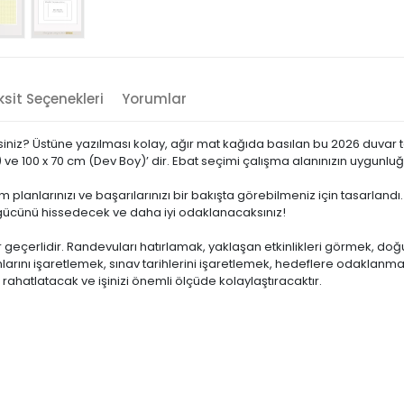
sit Seçenekleri
Yorumlar
niz? Üstüne yazılması kolay, ağır mat kağıda basılan bu 2026 duvar tak
 ve 100 x 70 cm (Dev Boy)’ dir. Ebat seçimi çalışma alanınızın uygunluğ
tüm planlarınızı ve başarılarınızı bir bakışta görebilmeniz için tasarla
gücünü hissedecek ve daha iyi odaklanacaksınız!
 geçerlidir. Randevuları hatırlamak, yaklaşan etkinlikleri görmek, do
nlarını işaretlemek, sınav tarihlerini işaretlemek, hedeflere odaklanmak
i rahatlatacak ve işinizi önemli ölçüde kolaylaştıracaktır.