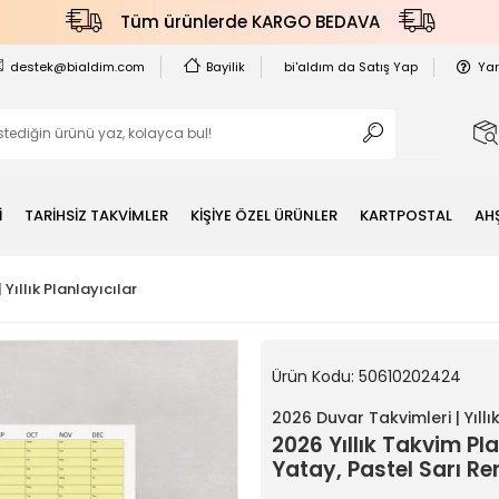
Tüm ürünlerde KARGO BEDAVA
destek@bialdim.com
Bayilik
bi'aldım da Satış Yap
Ya
İ
TARİHSİZ TAKVİMLER
KİŞİYE ÖZEL ÜRÜNLER
KARTPOSTAL
AH
Yıllık Planlayıcılar
Ürün Kodu:
50610202424
2026 Duvar Takvimleri | Yıllık
2026 Yıllık Takvim Pla
Yatay, Pastel Sarı Re