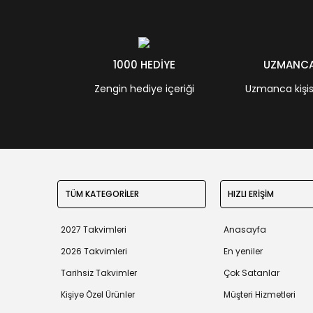
1000 HEDİYE
UZMANCA 
Zengin hediye içeriği
Uzmanca kişisel
TÜM KATEGORİLER
HIZLI ERİŞİM
2027 Takvimleri
Anasayfa
2026 Takvimleri
En yeniler
Tarihsiz Takvimler
Çok Satanlar
Kişiye Özel Ürünler
Müşteri Hizmetleri