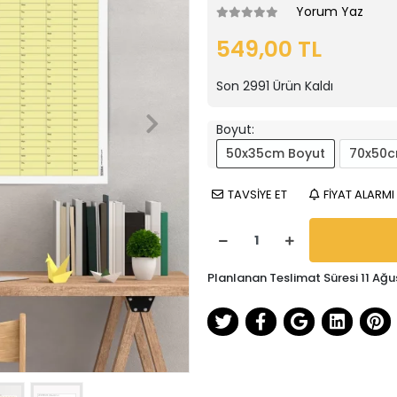
Yorum Yaz
549,00 TL
Son
2991
Ürün Kaldı
Boyut:
50x35cm Boyut
70x50c
TAVSİYE ET
FİYAT ALARMI
Planlanan Teslimat Süresi 11 Ağu