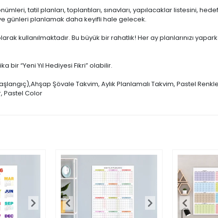
mleri, tatil planları, toplantıları, sınavları, yapılacaklar listesini, hede
e günleri planlamak daha keyifli hale gelecek.
 olarak kullanılmaktadır. Bu büyük bir rahatlık! Her ay planlarınızı yapa
 bir “Yeni Yıl Hediyesi Fikri” olabilir.
langıç),Ahşap Şövale Takvim, Aylık Planlamalı Takvim, Pastel Renk
 Pastel Color