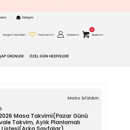
rdım
İletişim
0
Kargom Nerede?
Favorilerim
Hesabım
Sepetim
ŞAP ÜRÜNLER
ÖZEL GÜN HEDİYELERİ
Marka:
bi'aldım
6
 2026 Masa Takvimi(Pazar Günü
ale Takvim, Aylık Planlamalı
 Listesi(Arka Sayfalar)