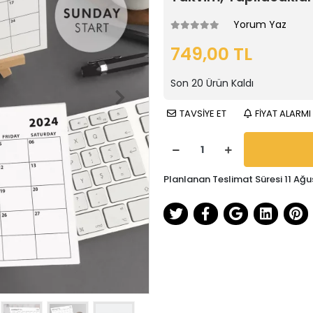
Yorum Yaz
749,00 TL
Son
20
Ürün Kaldı
TAVSİYE ET
FİYAT ALARMI
Planlanan Teslimat Süresi 11 Ağu