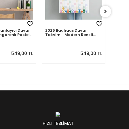
Planlayıcı Duvar
2026 Bauhaus Duvar
2026 A
ngarenk Pastel
Takvimi | Modern Renkli
– Porte
Minimal Yıllık Planlayıcı
| Sulu
Desenle
549,00 TL
549,00 TL
HIZLI TESLİMAT