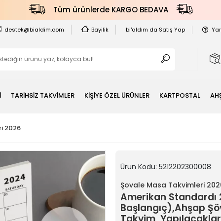
Tüm ürünlerde KARGO BEDAVA
destek@bialdim.com
Bayilik
bi'aldım da Satış Yap
Ya
İ
TARİHSİZ TAKVİMLER
KİŞİYE ÖZEL ÜRÜNLER
KARTPOSTAL
AH
i 2026
Ürün Kodu:
5212202300008
Şovale Masa Takvimleri 202
Amerikan Standardı
Başlangıç),Ahşap Şöv
Takvim, Yapılacaklar