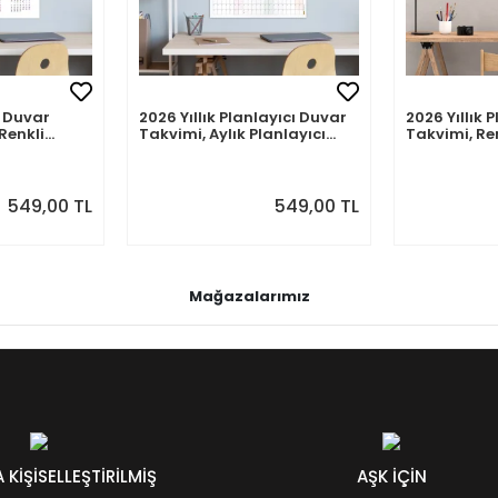
 Duvar
2026 Yıllık Planlayıcı Duvar
2026 Yıllık 
Renkli
Takvimi, Aylık Planlayıcı
Takvimi, Re
akvim
Takvim, Pastel Renkler
Renkler
549,00 TL
549,00 TL
Mağazalarımız
KİŞİSELLEŞTİRİLMİŞ
AŞK İÇİN