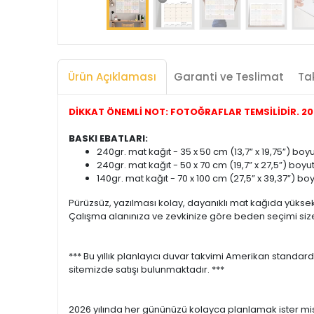
Ürün Açıklaması
Garanti ve Teslimat
Tak
DİKKAT ÖNEMLİ NOT: FOTOĞRAFLAR TEMSİLİDİR. 2026
BASKI EBATLARI:
240gr. mat kağıt - 35 x 50 cm (13,7” x 19,75”) bo
240gr. mat kağıt - 50 x 70 cm (19,7” x 27,5”) boyu
140gr. mat kağıt - 70 x 100 cm (27,5” x 39,37”) b
Pürüzsüz, yazılması kolay, dayanıklı mat kağıda yüksek 
Çalışma alanınıza ve zevkinize göre beden seçimi size k
*** Bu yıllık planlayıcı duvar takvimi Amerikan standar
sitemizde satışı bulunmaktadır. ***
2026 yılında her gününüzü kolayca planlamak ister misi