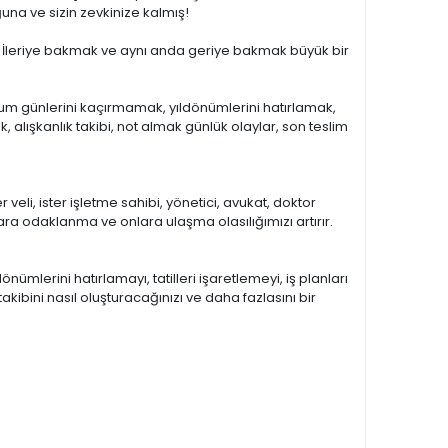
una ve sizin zevkinize kalmış!
ndı. İleriye bakmak ve aynı anda geriye bakmak büyük bir
ğum günlerini kaçırmamak, yıldönümlerini hatırlamak,
, alışkanlık takibi, not almak günlük olaylar, son teslim
 veli, ister işletme sahibi, yönetici, avukat, doktor
a odaklanma ve onlara ulaşma olasılığımızı artırır.
mlerini hatırlamayı, tatilleri işaretlemeyi, iş planları
akibini nasıl oluşturacağınızı ve daha fazlasını bir