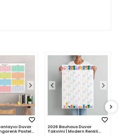
Planlayıcı Duvar
2026 Bauhaus Duvar
2026 A
ngarenk Pastel
Takvimi | Modern Renkli
– Porte
Minimal Yıllık Planlayıcı
| Sulu