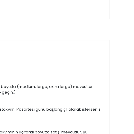
lı boyutta (medium, large, extra large) mevcuttur.
e geçin.)
u takvimi Pazartesi günü başlangıçlı olarak isterseniz
viminin üç farklı boyutta satışı mevcuttur. Bu