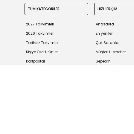
TÜM KATEGORİLER
HIZLI ERİŞİM
2027 Takvimleri
Anasayfa
2026 Takvimleri
En yeniler
Tarihsiz Takvimler
Çok Satanlar
Kişiye Özel Ürünler
Müşteri Hizmetleri
Kartpostal
Sepetim
Tüm bilgileriniz 256bit SSL Sertifikası ile korunmaktadır.
©