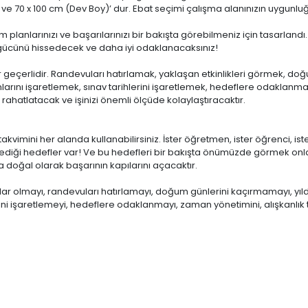
 ve 70 x 100 cm (Dev Boy)’ dur. Ebat seçimi çalışma alanınızın uygunluğ
tüm planlarınızı ve başarılarınızı bir bakışta görebilmeniz için tasarla
gücünü hissedecek ve daha iyi odaklanacaksınız!
 geçerlidir. Randevuları hatırlamak, yaklaşan etkinlikleri görmek, do
nlarını işaretlemek, sınav tarihlerini işaretlemek, hedeflere odaklanmak
i rahatlatacak ve işinizi önemli ölçüde kolaylaştıracaktır.
akvimini her alanda kullanabilirsiniz. İster öğretmen, ister öğrenci, ister
ediği hedefler var! Ve bu hedefleri bir bakışta önümüzde görmek onlar
 doğal olarak başarının kapılarını açacaktır.
ar olmayı, randevuları hatırlamayı, doğum günlerini kaçırmamayı, yıldönü
erini işaretlemeyi, hedeflere odaklanmayı, zaman yönetimini, alışkanlık t