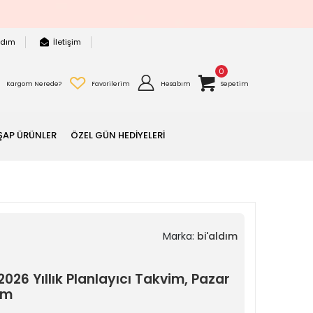
rdım
İletişim
0
Kargom Nerede?
Favorilerim
Hesabım
Sepetim
ŞAP ÜRÜNLER
ÖZEL GÜN HEDİYELERİ
Marka:
bi'aldım
26 Yıllık Planlayıcı Takvim, Pazar
im