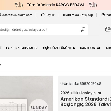
Tüm ürünlerde KARGO BEDAVA
destek@bialdim.com
Bayilik
bi'aldım da Satış Yap
Ya
İ
TARİHSİZ TAKVİMLER
KİŞİYE ÖZEL ÜRÜNLER
KARTPOSTAL
AH
r
Ürün Kodu:
5962025048
2026 Yıllık Planlayıcılar
Amerikan Standardı 20
Başlangıç 2026 Takv