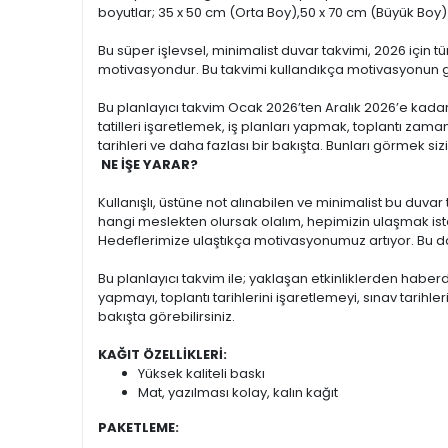
boyutlar; 35 x 50 cm (Orta Boy),50 x 70 cm (Büyük Boy)
Bu süper işlevsel, minimalist duvar takvimi, 2026 için 
motivasyondur. Bu takvimi kullandıkça motivasyonun 
Bu planlayıcı takvim Ocak 2026’ten Aralık 2026’e kadar
tatilleri işaretlemek, iş planları yapmak, toplantı zama
tarihleri ve daha fazlası bir bakışta. Bunları görmek siz
NE İŞE YARAR?
Kullanışlı, üstüne not alınabilen ve minimalist bu duvar t
hangi meslekten olursak olalım, hepimizin ulaşmak ist
Hedeflerimize ulaştıkça motivasyonumuz artıyor. Bu da
Bu planlayıcı takvim ile; yaklaşan etkinliklerden haberd
yapmayı, toplantı tarihlerini işaretlemeyi, sınav tarihl
bakışta görebilirsiniz.
KAĞIT ÖZELLİKLERİ:
Yüksek kaliteli baskı
Mat, yazılması kolay, kalın kağıt
PAKETLEME: