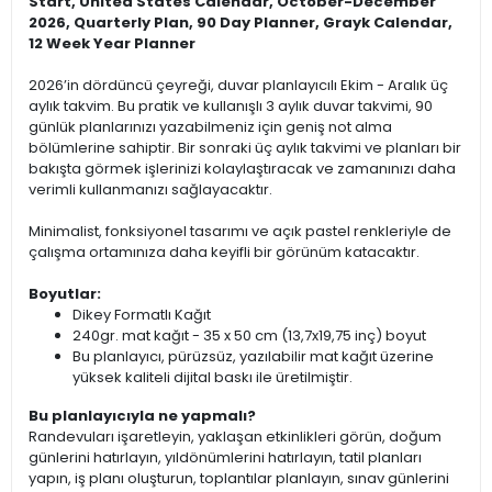
Start, United States Calendar, October-December
2026, Quarterly Plan, 90 Day Planner, Grayk Calendar,
12 Week Year Planner
2026’in dördüncü çeyreği, duvar planlayıcılı Ekim - Aralık üç
aylık takvim. Bu pratik ve kullanışlı 3 aylık duvar takvimi, 90
günlük planlarınızı yazabilmeniz için geniş not alma
bölümlerine sahiptir. Bir sonraki üç aylık takvimi ve planları bir
bakışta görmek işlerinizi kolaylaştıracak ve zamanınızı daha
verimli kullanmanızı sağlayacaktır.
Minimalist, fonksiyonel tasarımı ve açık pastel renkleriyle de
çalışma ortamınıza daha keyifli bir görünüm katacaktır.
Boyutlar:
Dikey Formatlı Kağıt
240gr. mat kağıt - 35 x 50 cm (13,7x19,75 inç) boyut
Bu planlayıcı, pürüzsüz, yazılabilir mat kağıt üzerine
yüksek kaliteli dijital baskı ile üretilmiştir.
Bu planlayıcıyla ne yapmalı?
Randevuları işaretleyin, yaklaşan etkinlikleri görün, doğum
günlerini hatırlayın, yıldönümlerini hatırlayın, tatil planları
yapın, iş planı oluşturun, toplantılar planlayın, sınav günlerini