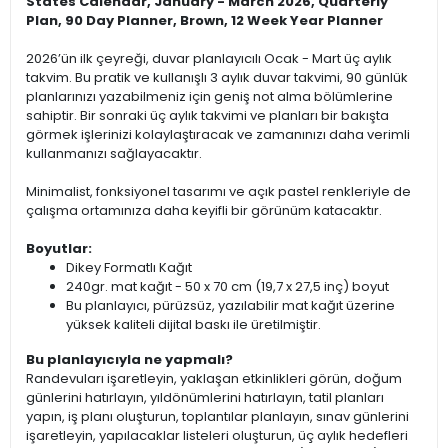
States Calendar, January - March 2026, Quarterly
Plan, 90 Day Planner, Brown, 12 Week Year Planner
2026’ün ilk çeyreği, duvar planlayıcılı Ocak - Mart üç aylık
takvim. Bu pratik ve kullanışlı 3 aylık duvar takvimi, 90 günlük
planlarınızı yazabilmeniz için geniş not alma bölümlerine
sahiptir. Bir sonraki üç aylık takvimi ve planları bir bakışta
görmek işlerinizi kolaylaştıracak ve zamanınızı daha verimli
kullanmanızı sağlayacaktır.
Minimalist, fonksiyonel tasarımı ve açık pastel renkleriyle de
çalışma ortamınıza daha keyifli bir görünüm katacaktır.
Boyutlar:
Dikey Formatlı Kağıt
240gr. mat kağıt - 50 x 70 cm (19,7 x 27,5 inç) boyut
Bu planlayıcı, pürüzsüz, yazılabilir mat kağıt üzerine
yüksek kaliteli dijital baskı ile üretilmiştir.
Bu planlayıcıyla ne yapmalı?
Randevuları işaretleyin, yaklaşan etkinlikleri görün, doğum
günlerini hatırlayın, yıldönümlerini hatırlayın, tatil planları
yapın, iş planı oluşturun, toplantılar planlayın, sınav günlerini
işaretleyin, yapılacaklar listeleri oluşturun, üç aylık hedefleri