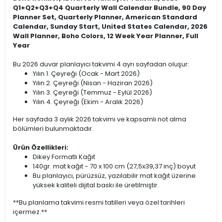
Q1+Q2+Q3+Q4 Quarterly Wall Calendar Bundle, 90 Day
Planner Set, Quarterly Planner, American Standard
Calendar, Sunday Start, United States Calendar, 2026
Wall Planner, Boho Colors, 12 Week Year Planner, Full
Year
Bu 2026 duvar planlayıcı takvimi 4 ayrı sayfadan oluşur:
Yılın 1. Çeyreği (Ocak - Mart 2026)
Yılın 2. Çeyreği (Nisan - Haziran 2026)
Yılın 3. Çeyreği (Temmuz - Eylül 2026)
Yılın 4. Çeyreği (Ekim - Aralık 2026)
Her sayfada 3 aylık 2026 takvimi ve kapsamlı not alma
bölümleri bulunmaktadır.
Ürün Özellikleri:
Dikey Formatlı Kağıt
140gr. mat kağıt - 70 x 100 cm (27,5x39,37 inç) boyut
Bu planlayıcı, pürüzsüz, yazılabilir mat kağıt üzerine
yüksek kaliteli dijital baskı ile üretilmiştir.
**Bu planlama takvimi resmi tatilleri veya özel tarihleri
içermez.**