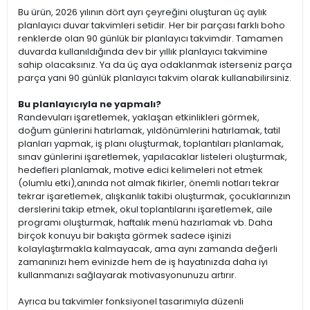
Bu ürün, 2026 yılının dört ayrı çeyreğini oluşturan üç aylık
planlayıcı duvar takvimleri setidir. Her bir parçası farklı boho
renklerde olan 90 günlük bir planlayıcı takvimdir. Tamamen
duvarda kullanıldığında dev bir yıllık planlayıcı takvimine
sahip olacaksınız. Ya da üç aya odaklanmak isterseniz parça
parça yani 90 günlük planlayıcı takvim olarak kullanabilirsiniz.
Bu planlayıcıyla ne yapmalı?
Randevuları işaretlemek, yaklaşan etkinlikleri görmek,
doğum günlerini hatırlamak, yıldönümlerini hatırlamak, tatil
planları yapmak, iş planı oluşturmak, toplantıları planlamak,
sınav günlerini işaretlemek, yapılacaklar listeleri oluşturmak,
hedefleri planlamak, motive edici kelimeleri not etmek
(olumlu etki),anında not almak fikirler, önemli notları tekrar
tekrar işaretlemek, alışkanlık takibi oluşturmak, çocuklarınızın
derslerini takip etmek, okul toplantılarını işaretlemek, aile
programı oluşturmak, haftalık menü hazırlamak vb. Daha
birçok konuyu bir bakışta görmek sadece işinizi
kolaylaştırmakla kalmayacak, ama aynı zamanda değerli
zamanınızı hem evinizde hem de iş hayatınızda daha iyi
kullanmanızı sağlayarak motivasyonunuzu artırır.
Ayrıca bu takvimler fonksiyonel tasarımıyla düzenli