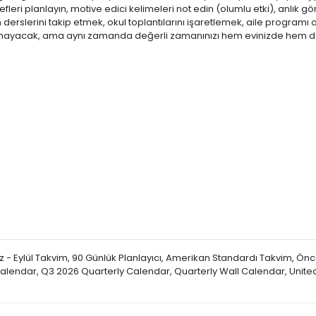
edefleri planlayın, motive edici kelimeleri not edin (olumlu etki), anlık 
ın derslerini takip etmek, okul toplantılarını işaretlemek, aile progra
almayacak, ama aynı zamanda değerli zamanınızı hem evinizde hem de 
- Eylül Takvim, 90 Günlük Planlayıcı, Amerikan Standardı Takvim, Önceki
Calendar, Q3 2026 Quarterly Calendar, Quarterly Wall Calendar, Unit