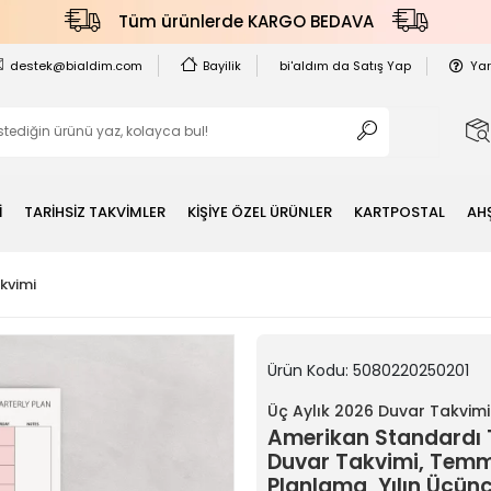
Tüm ürünlerde KARGO BEDAVA
destek@bialdim.com
Bayilik
bi'aldım da Satış Yap
Ya
İ
TARİHSİZ TAKVİMLER
KİŞİYE ÖZEL ÜRÜNLER
KARTPOSTAL
AH
kvimi
Ürün Kodu:
5080220250201
Üç Aylık 2026 Duvar Takvimi
Amerikan Standardı T
Duvar Takvimi, Temmu
Planlama, Yılın Üçün