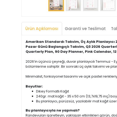
Ürün Açıklaması
Garanti ve Teslimat
Tak
Amerikan Standardı Takvim, Üç Aylık Planlayıcı 
Pazar Günü Başlangıçlı Takvim, Q3 2026 Quarter
Quarterly Plan, 90 Day Planner, Pink Calendar, 1
2026’in üçüncü çeyreği, duvar planlayıcılı Temmuz - Eylü
bölümlerine sahiptir. Bir sonraki üç aylık takvimi ve pl
Minimalist, fonksiyonel tasarımı ve açık pastel renkler
Boyutlar:
Dikey Formatlı Kağıt
240gr. mat kağıt - 35 x 50 cm (13,7x19,75 inç) boy
Bu planlayıcı, pürüzsüz, yazılabilir mat kağıt üzerin
Bu planlayıcıyla ne yapmalı?
Randevuları işaretleyin, yaklaşan etkinlikleri görün, doğu