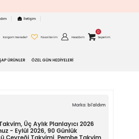
rdım
İletişim
0
Kargom Nerede?
Favorilerim
Hesabım
Sepetim
ŞAP ÜRÜNLER
ÖZEL GÜN HEDİYELERİ
Marka:
bi'aldım
akvim, Üç Aylık Planlayıcı 2026
z - Eylül 2026, 90 Günlük
cü Çeyreği Takvimi, Pembe Takvim,