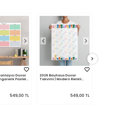
Planlayıcı Duvar
2026 Bauhaus Duvar
2026 A
ngarenk Pastel
Takvimi | Modern Renkli
– Porte
Minimal Yıllık Planlayıcı
| Sulu
Desenle
549,00 TL
549,00 TL