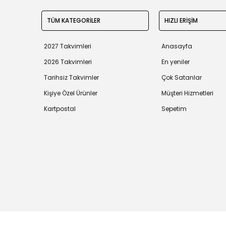
TÜM KATEGORİLER
HIZLI ERİŞİM
2027 Takvimleri
Anasayfa
2026 Takvimleri
En yeniler
Tarihsiz Takvimler
Çok Satanlar
Kişiye Özel Ürünler
Müşteri Hizmetleri
Kartpostal
Sepetim
Tüm bilgileriniz 256bit SSL Sertifikası ile korunmaktadır.
©