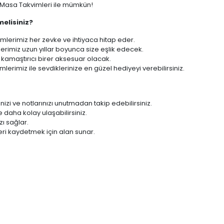
ı Masa Takvimleri ile mümkün!
melisiniz?
mlerimiz her zevke ve ihtiyaca hitap eder.
erimiz uzun yıllar boyunca size eşlik edecek.
kamaştırıcı birer aksesuar olacak.
lerimiz ile sevdiklerinize en güzel hediyeyi verebilirsiniz.
enizi ve notlarınızı unutmadan takip edebilirsiniz.
 daha kolay ulaşabilirsiniz.
zı sağlar.
zleri kaydetmek için alan sunar.