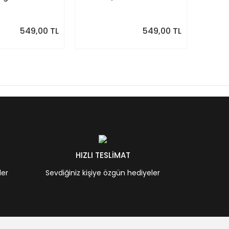
Minimal Yıllık Planlayıcı
| Sulu
Desenle
549,00 TL
549,00 TL
HIZLI TESLİMAT
ler
Sevdiğiniz kişiye özgün hediyeler