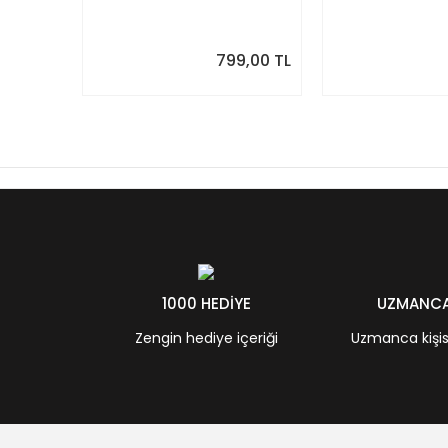
Takvim. Sonraki Ay
Modern Yıllık T
Önizlemeli
799,00 TL
1000 HEDİYE
UZMANCA 
Zengin hediye içeriği
Uzmanca kişisel