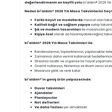
değerlendirmenin en keyifli yolu
bi'aldım® 2026 Yıl
Neden bi'aldım® 2026 Yılı Masa Takvimlerini Seç
Farklı boyut ve modellerde
mevcut olan takvi
Kaliteli kağıt ve sağlam yapıya
sahip takviml
Şık ve modern tasarımları
ile masanızda göz 
Kişiye özel
olarak da tasarlayabileceğiniz takvim
bi'aldım® 2026 Yılı Masa Takvimleri ile:
Randevularınızı, toplantılarınızı, yapılacaklar list
Zamanınızı daha verimli kullanarak hedeflerinize
Stresinizi azaltır ve organize bir hayat yaşamanı
Önemli notlarınızı, fikirlerinizi ve ilham verici sö
Masanıza şıklık ve renk katar.
bi'aldım®'ın geniş ürün yelpazesinde:
Duvar takvimleri
Ajandalar
Planlayıcılar
Not defterleri
Ve daha fazlası
yer almaktadır.