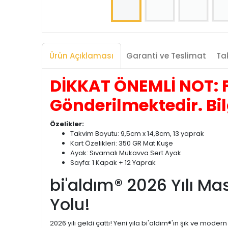
Ürün Açıklaması
Garanti ve Teslimat
Tak
DİKKAT ÖNEMLİ NOT: F
Gönderilmektedir. Bil
Özelikler:
Takvim Boyutu: 9,5cm x 14,8cm, 13 yaprak
Kart Özelikleri: 350 GR Mat Kuşe
Ayak: Sıvamalı Mukavva Sert Ayak
Sayfa: 1 Kapak + 12 Yaprak
bi'aldım® 2026 Yılı Ma
Yolu!
2026 yılı geldi çattı! Yeni yıla bi'aldım®'ın şık ve mod