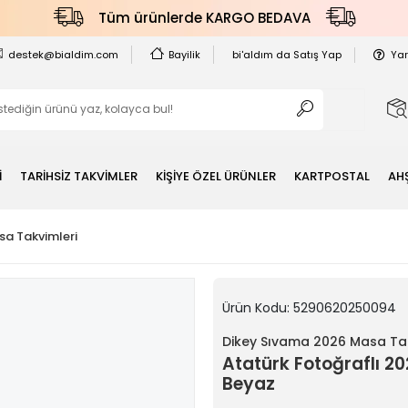
Tüm ürünlerde KARGO BEDAVA
destek@bialdim.com
Bayilik
bi'aldım da Satış Yap
Ya
İ
TARİHSİZ TAKVİMLER
KİŞİYE ÖZEL ÜRÜNLER
KARTPOSTAL
AH
a Takvimleri
Ürün Kodu:
5290620250094
Dikey Sıvama 2026 Masa Tak
Atatürk Fotoğraflı 2
Beyaz