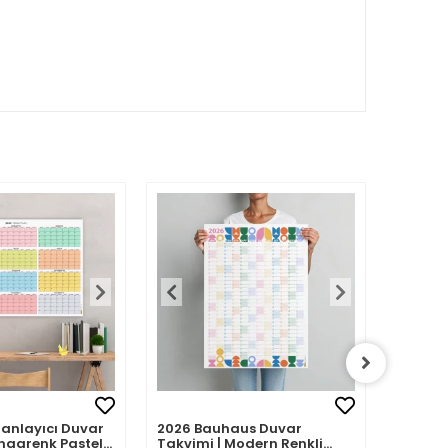
Planlayıcı Duvar
2026 Bauhaus Duvar
2026 A
ngarenk Pastel
Takvimi | Modern Renkli
– Porte