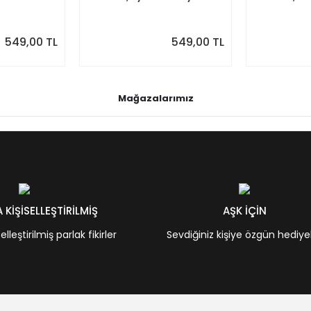
akvim
Takvim, Pastel Renkler
Renkler
549,00 TL
549,00 TL
Mağazalarımız
KİŞİSELLEŞTİRİLMİŞ
AŞK İÇİN
leştirilmiş parlak fikirler
Sevdiğiniz kişiye özgün hediye