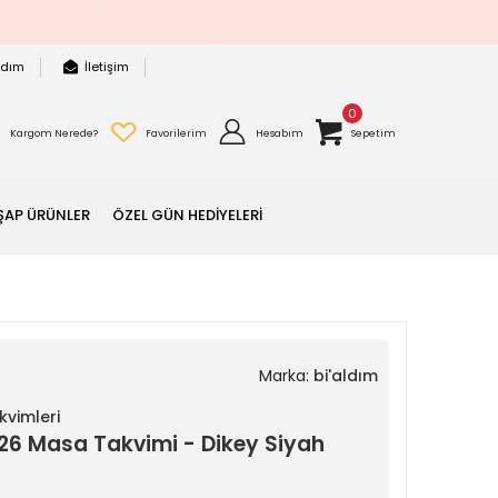
rdım
İletişim
0
Kargom Nerede?
Favorilerim
Hesabım
Sepetim
ŞAP ÜRÜNLER
ÖZEL GÜN HEDİYELERİ
Marka:
bi'aldım
vimleri
026 Masa Takvimi - Dikey Siyah