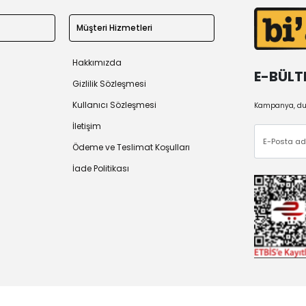
Müşteri Hizmetleri
Hakkımızda
E-BÜLT
Gizlilik Sözleşmesi
Kullanıcı Sözleşmesi
Kampanya, duy
İletişim
Ödeme ve Teslimat Koşulları
İade Politikası
 2026
Tüm Hakları Saklıdır