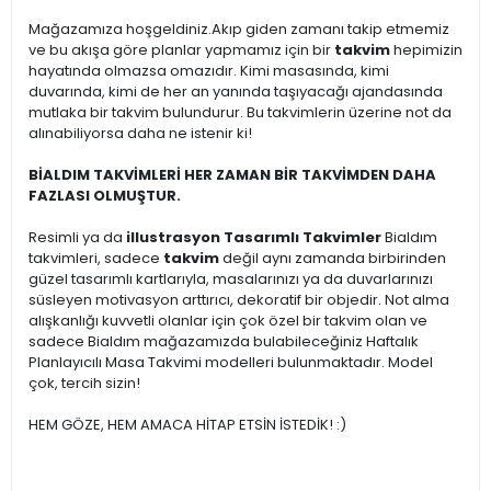
Mağazamıza hoşgeldiniz.Akıp giden zamanı takip etmemiz
ve bu akışa göre planlar yapmamız için bir
takvim
hepimizin
hayatında olmazsa omazıdır. Kimi masasında, kimi
duvarında, kimi de her an yanında taşıyacağı ajandasında
mutlaka bir takvim bulundurur. Bu takvimlerin üzerine not da
alınabiliyorsa daha ne istenir ki!
BİALDIM TAKVİMLERİ HER ZAMAN BİR TAKVİMDEN DAHA
FAZLASI OLMUŞTUR.
Resimli ya da
illustrasyon Tasarımlı Takvimler
Bialdım
takvimleri, sadece
takvim
değil aynı zamanda birbirinden
güzel tasarımlı kartlarıyla, masalarınızı ya da duvarlarınızı
süsleyen motivasyon arttırıcı, dekoratif bir objedir. Not alma
alışkanlığı kuvvetli olanlar için çok özel bir takvim olan ve
sadece Bialdım mağazamızda bulabileceğiniz Haftalık
Planlayıcılı Masa Takvimi modelleri bulunmaktadır. Model
çok, tercih sizin!
HEM GÖZE, HEM AMACA HİTAP ETSİN İSTEDİK! :)