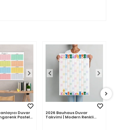
Planlayıcı Duvar
2026 Bauhaus Duvar
2026 A
ngarenk Pastel
Takvimi | Modern Renkli
– Porte
Minimal Yıllık Planlayıcı
| Sulu
Desenle