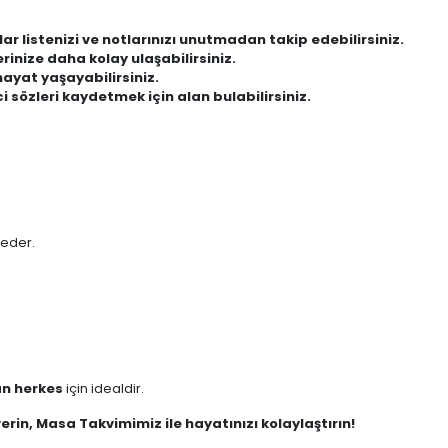
lar listenizi ve notlarınızı unutmadan takip edebilirsiniz.
inize daha kolay ulaşabilirsiniz.
hayat yaşayabilirsiniz.
ici sözleri kaydetmek için alan bulabilirsiniz.
 eder.
an herkes
için idealdir.
erin, Masa Takvimimiz ile hayatınızı kolaylaştırın!