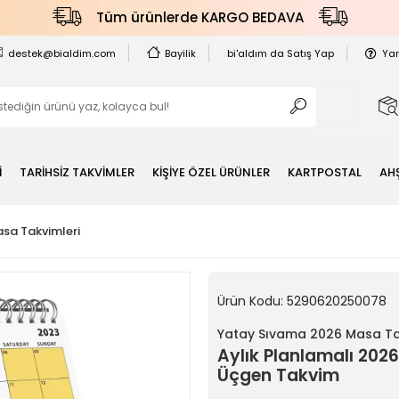
Tüm ürünlerde KARGO BEDAVA
destek@bialdim.com
Bayilik
bi'aldım da Satış Yap
Ya
İ
TARİHSİZ TAKVİMLER
KİŞİYE ÖZEL ÜRÜNLER
KARTPOSTAL
AH
sa Takvimleri
Ürün Kodu:
5290620250078
Yatay Sıvama 2026 Masa Ta
Aylık Planlamalı 202
Üçgen Takvim