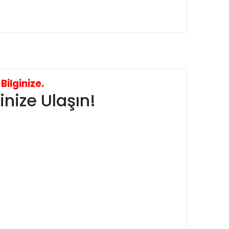
ilginize.
nize Ulaşın!