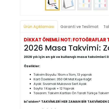
Ürün Açıklaması
Garanti ve Teslimat
Tak
DİKKAT ÖNEMLİ NOT: FOTOĞRAFLAR TEMS
2026 Masa Takvimi: Zam
2026 yılı için en şık ve kullanışlı masa takvimleri il
Özelikler:
Takvim Boyutu: 19cm x 11cm, 13 yaprak
Kart Özelikleri: 350 GR Mat Kuşe Kağıt
Ayak: Sıvamalı Mukavva Sert Ayak
Sayfa: 1 Kapak + 12 Yaprak
Tasarım: Takvim Kartları Ön Tarafı Türkçe Takvim,
bi'aldım® TAKVİMLERİ HER ZAMAN BİR TAKVİMDEN