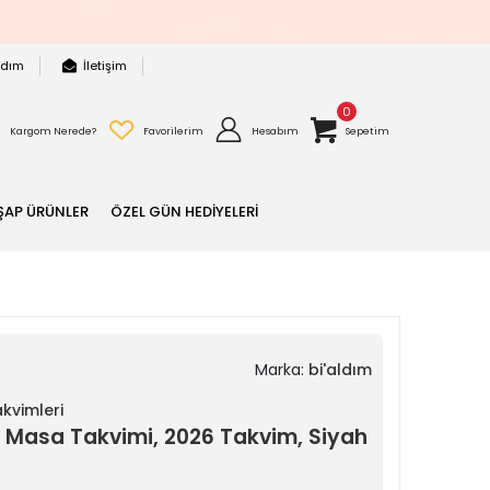
rdım
İletişim
0
Kargom Nerede?
Favorilerim
Hesabım
Sepetim
ŞAP ÜRÜNLER
ÖZEL GÜN HEDİYELERİ
Marka:
bi'aldım
kvimleri
6 Masa Takvimi, 2026 Takvim, Siyah