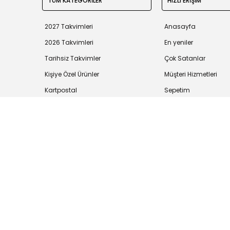
TÜM KATEGORİLER
HIZLI ERİŞİM
2027 Takvimleri
Anasayfa
2026 Takvimleri
En yeniler
Tarihsiz Takvimler
Çok Satanlar
Kişiye Özel Ürünler
Müşteri Hizmetleri
Kartpostal
Sepetim
Tüm bilgileriniz 256bit SSL Sertifikası ile korunmaktadır.
©