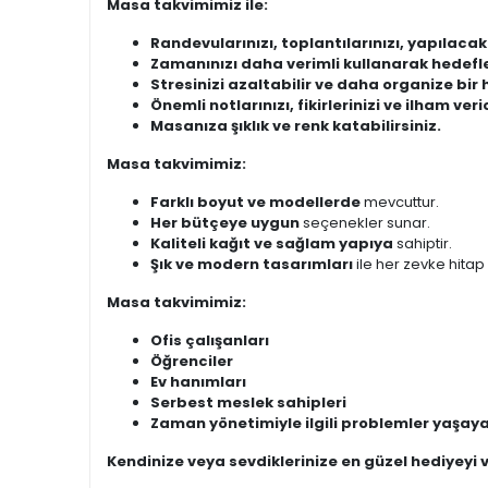
Masa takvimimiz ile:
Randevularınızı, toplantılarınızı, yapılacak
Zamanınızı daha verimli kullanarak hedefler
Stresinizi azaltabilir ve daha organize bir 
Önemli notlarınızı, fikirlerinizi ve ilham ver
Masanıza şıklık ve renk katabilirsiniz.
Masa takvimimiz:
Farklı boyut ve modellerde
mevcuttur.
Her bütçeye uygun
seçenekler sunar.
Kaliteli kağıt ve sağlam yapıya
sahiptir.
Şık ve modern tasarımları
ile her zevke hitap
Masa takvimimiz:
Ofis çalışanları
Öğrenciler
Ev hanımları
Serbest meslek sahipleri
Zaman yönetimiyle ilgili problemler yaşay
Kendinize veya sevdiklerinize en güzel hediyeyi v