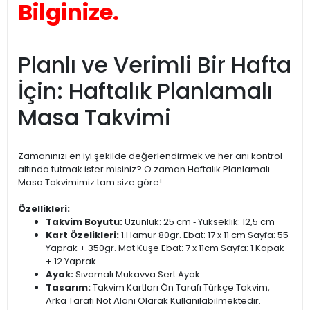
Bilginize.
Planlı ve Verimli Bir Hafta
İçin: Haftalık Planlamalı
Masa Takvimi
Zamanınızı en iyi şekilde değerlendirmek ve her anı kontrol
altında tutmak ister misiniz? O zaman Haftalık Planlamalı
Masa Takvimimiz tam size göre!
Özellikleri:
Takvim Boyutu:
Uzunluk: 25 cm ‐ Yükseklik: 12,5 cm
Kart Özelikleri:
1.Hamur 80gr. Ebat: 17 x 11 cm Sayfa: 55
Yaprak + 350gr. Mat Kuşe Ebat: 7 x 11cm Sayfa: 1 Kapak
+ 12 Yaprak
Ayak:
Sıvamalı Mukavva Sert Ayak
Tasarım:
Takvim Kartları Ön Tarafı Türkçe Takvim,
Arka Tarafı Not Alanı Olarak Kullanılabilmektedir.