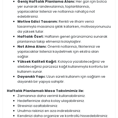
Geniş Haftalık Planlama Alanı:
Her gün için bolca
yer sunarak randevularınızı, toplantılarınızı,
yapılacaklar listenizi ve notlarınızı rahatça not
edebilirsiniz.
Motive Edici Tasarım:
Renkli ve ilham verici
tasarımıyla masanıza şıklık katarken, motivasyonunuzu
da yüksek tutar.
Haftalık Özet:
Haftanın genel görünümünü sunarak
planlarınızı takip etmenizi kolaylaştırır.
Not Alma Alanı:
Önemli notlarınızı, fikirlerinizi ve
yapılacaklar listenizi kaydetmek için ekstra alan
sağlar.
Yüksek Kaliteli Kağıt:
Kolayca yazabileceğiniz ve
silebileceğiniz pürüzsüz kağıt kullanımıyla konforlu bir
kullanım sunar.
Dayanıklı Yapı:
Uzun süreli kullanım için sağlam ve
dayanıklı bir yapıya sahiptir.
Haftalık Planlamalı Masa Takvimimiz ile:
Zamanınızı daha verimli kullanabilirsiniz.
Hedeflerinize daha kolay ulaşabilirsiniz.
Stresinizi azaltabilirsiniz.
Unutma riskinizi en aza indirebilirsiniz.
Kendinizi daha organize ve kontrollü hissedebilirsiniz.