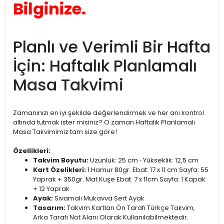
Bilginize.
Planlı ve Verimli Bir Hafta
İçin: Haftalık Planlamalı
Masa Takvimi
Zamanınızı en iyi şekilde değerlendirmek ve her anı kontrol
altında tutmak ister misiniz? O zaman Haftalık Planlamalı
Masa Takvimimiz tam size göre!
Özellikleri:
Takvim Boyutu:
Uzunluk: 25 cm ‐ Yükseklik: 12,5 cm
Kart Özelikleri:
1.Hamur 80gr. Ebat: 17 x 11 cm Sayfa: 55
Yaprak + 350gr. Mat Kuşe Ebat: 7 x 11cm Sayfa: 1 Kapak
+ 12 Yaprak
Ayak:
Sıvamalı Mukavva Sert Ayak
Tasarım:
Takvim Kartları Ön Tarafı Türkçe Takvim,
Arka Tarafı Not Alanı Olarak Kullanılabilmektedir.