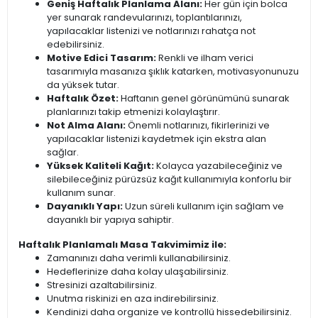
Geniş Haftalık Planlama Alanı:
Her gün için bolca
yer sunarak randevularınızı, toplantılarınızı,
yapılacaklar listenizi ve notlarınızı rahatça not
edebilirsiniz.
Motive Edici Tasarım:
Renkli ve ilham verici
tasarımıyla masanıza şıklık katarken, motivasyonunuzu
da yüksek tutar.
Haftalık Özet:
Haftanın genel görünümünü sunarak
planlarınızı takip etmenizi kolaylaştırır.
Not Alma Alanı:
Önemli notlarınızı, fikirlerinizi ve
yapılacaklar listenizi kaydetmek için ekstra alan
sağlar.
Yüksek Kaliteli Kağıt:
Kolayca yazabileceğiniz ve
silebileceğiniz pürüzsüz kağıt kullanımıyla konforlu bir
kullanım sunar.
Dayanıklı Yapı:
Uzun süreli kullanım için sağlam ve
dayanıklı bir yapıya sahiptir.
Haftalık Planlamalı Masa Takvimimiz ile:
Zamanınızı daha verimli kullanabilirsiniz.
Hedeflerinize daha kolay ulaşabilirsiniz.
Stresinizi azaltabilirsiniz.
Unutma riskinizi en aza indirebilirsiniz.
Kendinizi daha organize ve kontrollü hissedebilirsiniz.