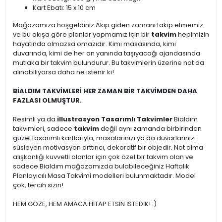
Kart Ebatı: 15 x 10 cm
Mağazamıza hoşgeldiniz.Akıp giden zamanı takip etmemiz
ve bu akışa göre planlar yapmamız için bir
takvim
hepimizin
hayatında olmazsa omazıdır. Kimi masasında, kimi
duvarında, kimi de her an yanında taşıyacağı ajandasında
mutlaka bir takvim bulundurur. Bu takvimlerin üzerine not da
alınabiliyorsa daha ne istenir ki!
BİALDIM TAKVİMLERİ HER ZAMAN BİR TAKVİMDEN DAHA
FAZLASI OLMUŞTUR.
Resimli ya da
illustrasyon Tasarımlı Takvimler
Bialdım
takvimleri, sadece
takvim
değil aynı zamanda birbirinden
güzel tasarımlı kartlarıyla, masalarınızı ya da duvarlarınızı
süsleyen motivasyon arttırıcı, dekoratif bir objedir. Not alma
alışkanlığı kuvvetli olanlar için çok özel bir takvim olan ve
sadece Bialdım mağazamızda bulabileceğiniz Haftalık
Planlayıcılı Masa Takvimi modelleri bulunmaktadır. Model
çok, tercih sizin!
HEM GÖZE, HEM AMACA HİTAP ETSİN İSTEDİK! :)