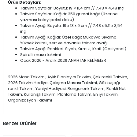
Ürün Detayları:
Takvim Sayfaları Boyutu: 19 × 11,4 cm // 7,48 × 4,48 inç
Takvim Sayfaları Kağıdı: 350 gr mat kağıt (üzerine
yazması kolay ipeksi doku)
Takvim Ayağı Boyutu: 19 x 13 x 9 cm // 7,48 x 5,11 x 3,54
inç
Takvim Ayağı Kağıdı: Özel Kağıt Mukavva Sıvama.
Yüksek kaliteli, sert ve dayanıklı takvim ayağı
Takvim Ayağı Renkleri: Siyah, Kırmızı, Kraft (Opsiyonel)
Spiralli masa takvimi
Ocak 2026 - Aralık 2026 ANAHTAR KELİMELER
2026 Masa Takvimi, Aylık Planlayıcı Takvim, Çok renkli Takvim,
2026 Takvim Hediye, Çalışma Masası Takvimi, Gökkuşağı
renkli Takvim, Yeniyıl Hediyesi, Rengarenk Takvim, Renkli Not
Takvim, Kullanışlı Takvim, Planlama Takvim, En iyi Takvim,
Organizasyon Takvimi
Benzer Ürünler