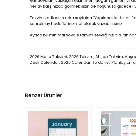
Randevuları, yaklaşan etkinlikleri, doğum günleri, yıl dönü
her ay karşınızda görmek sizin de hoşunuza gidecek v
Takvim kartlarının arka sayfaları “Yapılacaklar Listesi”
sonraki ay hedeflerinizi not olarak yazabilirsiniz.
Ayrıca bu minimal şövale takvim sevdiğiniz biri için harika
2026 Masa Takvimi, 2026 Takvim, Ahşap Takvim, Ahşap Ş
Desk Calendar, 2026 Calendar, To do list, Planlayıcı T
Benzer Ürünler