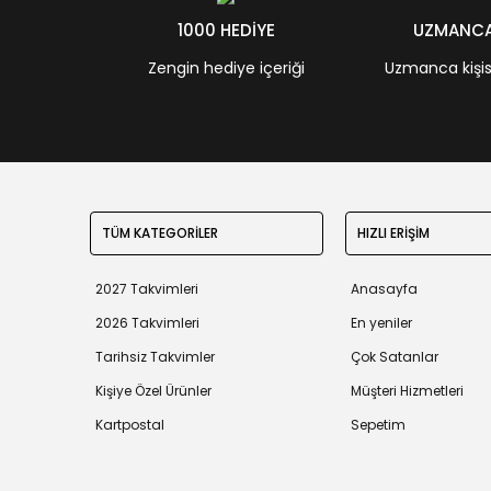
1000 HEDİYE
UZMANCA 
Zengin hediye içeriği
Uzmanca kişisel
TÜM KATEGORİLER
HIZLI ERİŞİM
2027 Takvimleri
Anasayfa
2026 Takvimleri
En yeniler
Tarihsiz Takvimler
Çok Satanlar
Kişiye Özel Ürünler
Müşteri Hizmetleri
Kartpostal
Sepetim