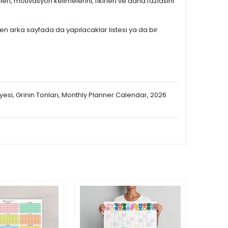
fleri, motivasyon kelimelerini, fikirleri ve daha fazlasını
rken arka sayfada da yapılacaklar listesi ya da bir
esi, Grinin Tonları, Monthly Planner Calendar, 2026