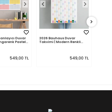
Planlayıcı Duvar
2026 Bauhaus Duvar
2026 A
ngarenk Pastel
Takvimi | Modern Renkli
– Porte
Minimal Yıllık Planlayıcı
| Sulu
Desenle
549,00 TL
549,00 TL