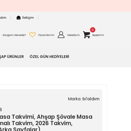
rdım
İletişim
0
Kargom Nerede?
Favorilerim
Hesabım
Sepetim
ŞAP ÜRÜNLER
ÖZEL GÜN HEDİYELERİ
Marka:
bi'aldım
6
Masa Takvimi, Ahşap Şövale Masa
amalı Takvim, 2026 Takvim,
(Arka Sayfalar)