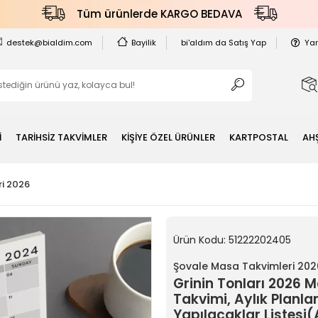
Tüm ürünlerde KARGO BEDAVA
destek@bialdim.com
Bayilik
bi'aldım da Satış Yap
Ya
İ
TARİHSİZ TAKVİMLER
KİŞİYE ÖZEL ÜRÜNLER
KARTPOSTAL
AH
i 2026
Ürün Kodu:
51222202405
Şovale Masa Takvimleri 202
Grinin Tonları 2026 
Takvimi, Aylık Planl
Yapılacaklar Listesi