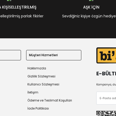
KİŞİSELLEŞTİRİLMİŞ
AŞK İÇİN
leştirilmiş parlak fikirler
Sevdiğiniz kişiye özgün hediye
Müşteri Hizmetleri
Hakkımızda
E-BÜLT
Gizlilik Sözleşmesi
Kullanıcı Sözleşmesi
Kampanya, duy
İletişim
Ödeme ve Teslimat Koşulları
İade Politikası