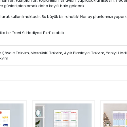
mleri, tatil planları, toplantıları, sınavları, yapılacaklar listesini, hede
e günleri planlamak daha keyifli hale gelecek.
 olarak kullanılmaktadır. Bu büyük bir rahatlık! Her ay planlarınızı yapa
 bir “Yeni Yıl Hediyesi Fikri” olabilir.
övale Takvim, Masaüstü Takvim, Aylık Planlayıcı Takvim, Yeniyıl Hediy
akvim