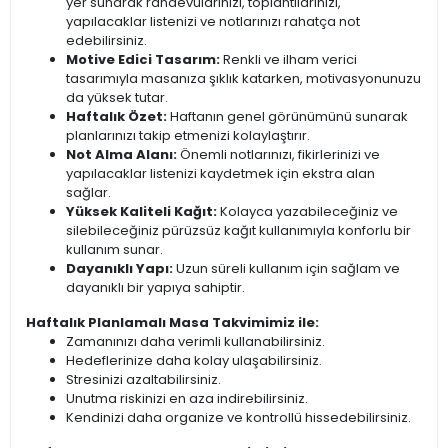
yer sunarak randevularınızı, toplantılarınızı,
yapılacaklar listenizi ve notlarınızı rahatça not
edebilirsiniz.
Motive Edici Tasarım:
Renkli ve ilham verici
tasarımıyla masanıza şıklık katarken, motivasyonunuzu
da yüksek tutar.
Haftalık Özet:
Haftanın genel görünümünü sunarak
planlarınızı takip etmenizi kolaylaştırır.
Not Alma Alanı:
Önemli notlarınızı, fikirlerinizi ve
yapılacaklar listenizi kaydetmek için ekstra alan
sağlar.
Yüksek Kaliteli Kağıt:
Kolayca yazabileceğiniz ve
silebileceğiniz pürüzsüz kağıt kullanımıyla konforlu bir
kullanım sunar.
Dayanıklı Yapı:
Uzun süreli kullanım için sağlam ve
dayanıklı bir yapıya sahiptir.
Haftalık Planlamalı Masa Takvimimiz ile:
Zamanınızı daha verimli kullanabilirsiniz.
Hedeflerinize daha kolay ulaşabilirsiniz.
Stresinizi azaltabilirsiniz.
Unutma riskinizi en aza indirebilirsiniz.
Kendinizi daha organize ve kontrollü hissedebilirsiniz.