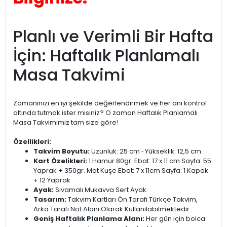
Planlı ve Verimli Bir Hafta
İçin: Haftalık Planlamalı
Masa Takvimi
Zamanınızı en iyi şekilde değerlendirmek ve her anı kontrol
altında tutmak ister misiniz? O zaman Haftalık Planlamalı
Masa Takvimimiz tam size göre!
Özellikleri:
Takvim Boyutu:
Uzunluk: 25 cm ‐ Yükseklik: 12,5 cm
Kart Özelikleri:
1.Hamur 80gr. Ebat: 17 x 11 cm Sayfa: 55
Yaprak + 350gr. Mat Kuşe Ebat: 7 x 11cm Sayfa: 1 Kapak
+ 12 Yaprak
Ayak:
Sıvamalı Mukavva Sert Ayak
Tasarım:
Takvim Kartları Ön Tarafı Türkçe Takvim,
Arka Tarafı Not Alanı Olarak Kullanılabilmektedir.
Geniş Haftalık Planlama Alanı:
Her gün için bolca