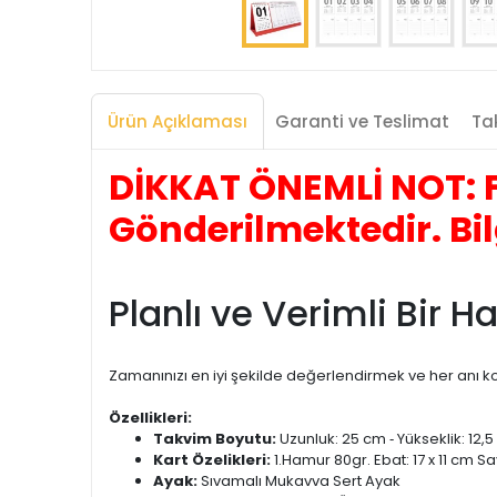
Ürün Açıklaması
Garanti ve Teslimat
Tak
DİKKAT ÖNEMLİ NOT: F
Gönderilmektedir. Bil
Planlı ve Verimli Bir H
Zamanınızı en iyi şekilde değerlendirmek ve her anı k
Özellikleri:
Takvim Boyutu:
Uzunluk: 25 cm ‐ Yükseklik: 12,
Kart Özelikleri:
1.Hamur 80gr. Ebat: 17 x 11 cm S
Ayak:
Sıvamalı Mukavva Sert Ayak