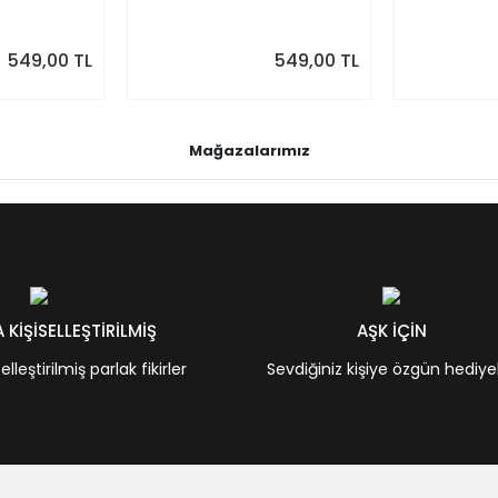
akvim
Takvim, Pastel Renkler
Renkler
549,00 TL
549,00 TL
Mağazalarımız
KİŞİSELLEŞTİRİLMİŞ
AŞK İÇİN
leştirilmiş parlak fikirler
Sevdiğiniz kişiye özgün hediye