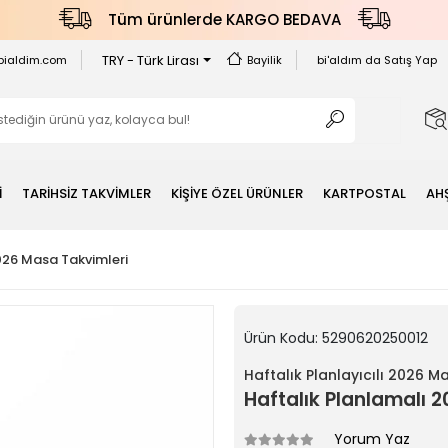
Tüm ürünlerde KARGO BEDAVA
TRY - Türk Lirası
bialdim.com
Bayilik
bi'aldım da Satış Yap
İ
TARİHSİZ TAKVİMLER
KİŞİYE ÖZEL ÜRÜNLER
KARTPOSTAL
AH
2026 Masa Takvimleri
Ürün Kodu:
5290620250012
Haftalık Planlayıcılı 2026 M
Haftalık Planlamalı 
Yorum Yaz