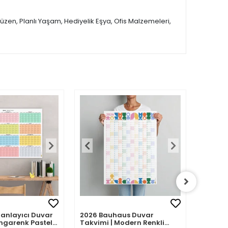
üzen, Planlı Yaşam, Hediyelik Eşya, Ofis Malzemeleri,
Planlayıcı Duvar
2026 Bauhaus Duvar
2026 A
ngarenk Pastel
Takvimi | Modern Renkli
– Porte