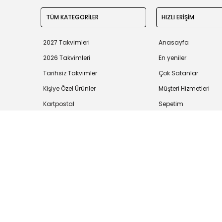
TÜM KATEGORİLER
HIZLI ERİŞİM
2027 Takvimleri
Anasayfa
2026 Takvimleri
En yeniler
Tarihsiz Takvimler
Çok Satanlar
Kişiye Özel Ürünler
Müşteri Hizmetleri
Kartpostal
Sepetim
Tüm bilgileriniz 256bit SSL Sertifikası ile korunmaktadır.
©