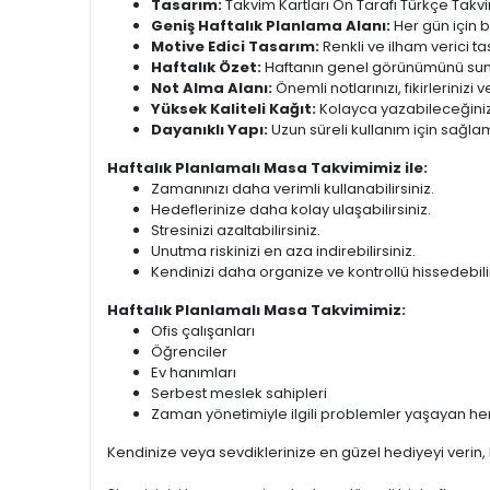
Tasarım:
Takvim Kartları Ön Tarafı Türkçe Takvi
Geniş Haftalık Planlama Alanı:
Her gün için bo
Motive Edici Tasarım:
Renkli ve ilham verici 
Haftalık Özet:
Haftanın genel görünümünü sunara
Not Alma Alanı:
Önemli notlarınızı, fikirlerinizi
Yüksek Kaliteli Kağıt:
Kolayca yazabileceğiniz 
Dayanıklı Yapı:
Uzun süreli kullanım için sağlam
Haftalık Planlamalı Masa Takvimimiz ile:
Zamanınızı daha verimli kullanabilirsiniz.
Hedeflerinize daha kolay ulaşabilirsiniz.
Stresinizi azaltabilirsiniz.
Unutma riskinizi en aza indirebilirsiniz.
Kendinizi daha organize ve kontrollü hissedebilir
Haftalık Planlamalı Masa Takvimimiz:
Ofis çalışanları
Öğrenciler
Ev hanımları
Serbest meslek sahipleri
Zaman yönetimiyle ilgili problemler yaşayan herk
Kendinize veya sevdiklerinize en güzel hediyeyi verin, H