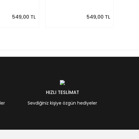
Minimal Yıllık Planlayıcı
| Sulu
Desenle
549,00 TL
549,00 TL
HIZLI TESLİMAT
ler
Sevdiğiniz kişiye özgün hediyeler