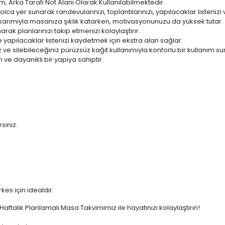
m, Arka Tarafı Not Alanı Olarak Kullanılabilmektedir.
lca yer sunarak randevularınızı, toplantılarınızı, yapılacaklar listenizi 
tasarımıyla masanıza şıklık katarken, motivasyonunuzu da yüksek tutar.
k planlarınızı takip etmenizi kolaylaştırır.
 ve yapılacaklar listenizi kaydetmek için ekstra alan sağlar.
ve silebileceğiniz pürüzsüz kağıt kullanımıyla konforlu bir kullanım su
 ve dayanıklı bir yapıya sahiptir.
siniz.
es için idealdir.
aftalık Planlamalı Masa Takvimimiz ile hayatınızı kolaylaştırın!