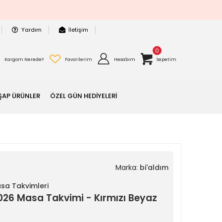
Yardım
İletişim
0
Kargom Nerede?
Favorilerim
Hesabım
Sepetim
ŞAP ÜRÜNLER
ÖZEL GÜN HEDİYELERİ
Marka:
bi'aldım
asa Takvimleri
2026 Masa Takvimi - Kırmızı Beyaz