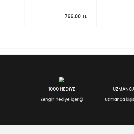
Takvim. Sonraki Ay
Modern Yıllık T
Önizlemeli
799,00 TL
1000 HEDİYE
UZMANCA 
Zengin hediye içeriği
Uzmanca kişisel