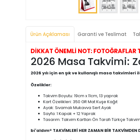
Ürün Açıklaması
Garanti ve Teslimat
Tak
DİKKAT ÖNEMLİ NOT: FOTOĞRAFLAR TEMS
2026 Masa Takvimi: Zam
2026 yılı için en şık ve kullanışlı masa takvimleri il
Özelikler:
Takvim Boyutu: 19cm x 11cm, 13 yaprak
Kart Özelikleri: 350 GR Mat Kuşe Kağıt
Ayak: Sıvamalı Mukavva Sert Ayak
Sayfa: 1 Kapak + 12 Yaprak
Tasarım: Takvim Kartları Ön Tarafı Türkçe Takvim,
bi'aldım® TAKVİMLERİ HER ZAMAN BİR TAKVİMDEN