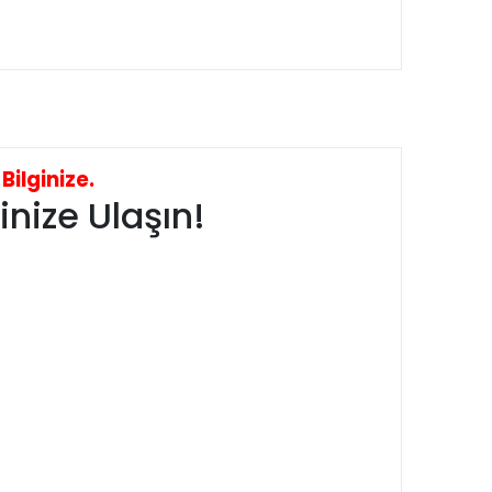
ilginize.
nize Ulaşın!