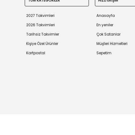
TÜM KATEGORİLER
HIZLI ERİŞİM
2027 Takvimleri
Anasayfa
2026 Takvimleri
En yeniler
Tarihsiz Takvimler
Çok Satanlar
Kişiye Özel Ürünler
Müşteri Hizmetleri
Kartpostal
Sepetim
Tüm bilgileriniz 256bit SSL Sertifikası ile korunmaktadır.
©