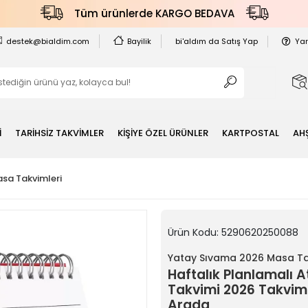
Tüm ürünlerde KARGO BEDAVA
destek@bialdim.com
Bayilik
bi'aldım da Satış Yap
Ya
İ
TARİHSİZ TAKVİMLER
KİŞİYE ÖZEL ÜRÜNLER
KARTPOSTAL
AH
sa Takvimleri
Ürün Kodu:
5290620250088
Yatay Sıvama 2026 Masa Ta
Haftalık Planlamalı 
Takvimi 2026 Takvim v
Arada