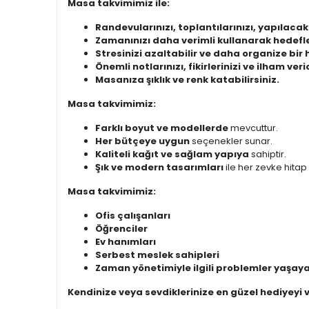
Masa takvimimiz ile:
Randevularınızı, toplantılarınızı, yapılacak
Zamanınızı daha verimli kullanarak hedefler
Stresinizi azaltabilir ve daha organize bir 
Önemli notlarınızı, fikirlerinizi ve ilham ver
Masanıza şıklık ve renk katabilirsiniz.
Masa takvimimiz:
Farklı boyut ve modellerde
mevcuttur.
Her bütçeye uygun
seçenekler sunar.
Kaliteli kağıt ve sağlam yapıya
sahiptir.
Şık ve modern tasarımları
ile her zevke hitap
Masa takvimimiz:
Ofis çalışanları
Öğrenciler
Ev hanımları
Serbest meslek sahipleri
Zaman yönetimiyle ilgili problemler yaşay
Kendinize veya sevdiklerinize en güzel hediyeyi v