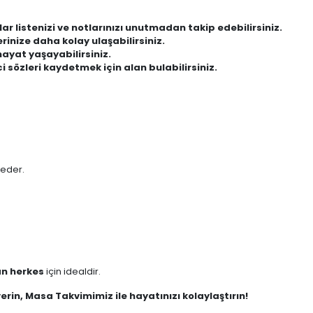
lar listenizi ve notlarınızı unutmadan takip edebilirsiniz.
inize daha kolay ulaşabilirsiniz.
hayat yaşayabilirsiniz.
ici sözleri kaydetmek için alan bulabilirsiniz.
 eder.
an herkes
için idealdir.
erin, Masa Takvimimiz ile hayatınızı kolaylaştırın!