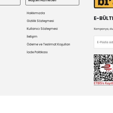
Müşteri Hizmetleri
Hakkımızda
E-BÜLT
Gizlilik Sözleşmesi
Kullanıcı Sözleşmesi
Kampanya, duy
İletişim
Ödeme ve Teslimat Koşulları
İade Politikası
 2026
Tüm Hakları Saklıdır