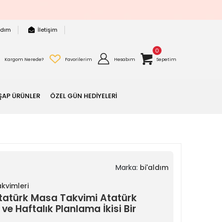
rdım
İletişim
0
Kargom Nerede?
Favorilerim
Hesabım
Sepetim
ŞAP ÜRÜNLER
ÖZEL GÜN HEDİYELERİ
Marka:
bi'aldım
kvimleri
Atatürk Masa Takvimi Atatürk
e Haftalık Planlama İkisi Bir