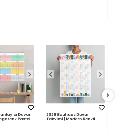
Planlayıcı Duvar
2026 Bauhaus Duvar
2026 A
ngarenk Pastel
Takvimi | Modern Renkli
– Porte
Minimal Yıllık Planlayıcı
| Sulu
Desenle