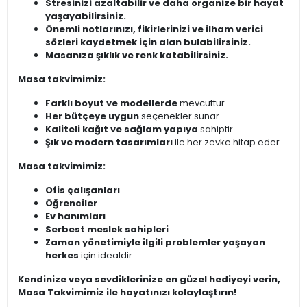
Stresinizi azaltabilir ve daha organize bir hayat
yaşayabilirsiniz.
Önemli notlarınızı, fikirlerinizi ve ilham verici
sözleri kaydetmek için alan bulabilirsiniz.
Masanıza şıklık ve renk katabilirsiniz.
Masa takvimimiz:
Farklı boyut ve modellerde
mevcuttur.
Her bütçeye uygun
seçenekler sunar.
Kaliteli kağıt ve sağlam yapıya
sahiptir.
Şık ve modern tasarımları
ile her zevke hitap eder.
Masa takvimimiz:
Ofis çalışanları
Öğrenciler
Ev hanımları
Serbest meslek sahipleri
Zaman yönetimiyle ilgili problemler yaşayan
herkes
için idealdir.
Kendinize veya sevdiklerinize en güzel hediyeyi verin,
Masa Takvimimiz ile hayatınızı kolaylaştırın!