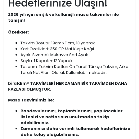
Hedeflerinize Ulaşın!
2026 yılı için en şık ve kullanışlı masa takvimleri ile
tanışın!
Özelikler:
Takvim Boyutu: 19cm x 11cm, 13 yaprak
Kart Özelikleri: 350 GR Mat Kuşe Kağıt
Ayak: Sıvamalı Mukavva Sert Ayak
Sayfa: 1 Kapak + 12 Yaprak
Tasarım: Takvim Kartları Ön Tarafı Türkçe Takvim, Arka
Tarafı Not Alanı Olarak Kullanılabilmektedir.
bi'aldım® TAKVİMLERİ HER ZAMAN BİR TAKVİMDEN DAHA
FAZLASI OLMUŞTUR.
Masa takvimimiz ile:
Randevularınızı, toplantılarınızı, yapılacaklar
listenizi ve notlarınızı unutmadan takip
edebilirsiniz.
Zamanınızı daha verimli kullanarak hedeflerinize
daha kolay ulaşabilirsiniz.