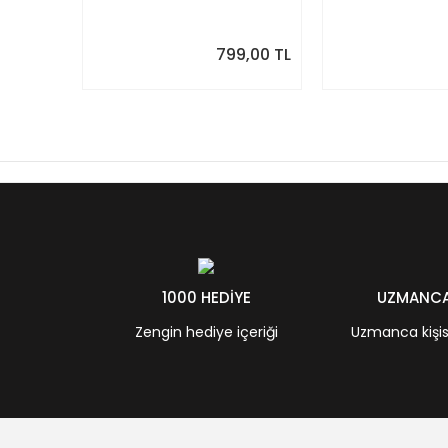
Takvim. Sonraki Ay
Modern Yıllık T
Önizlemeli
799,00 TL
1000 HEDİYE
UZMANCA 
Zengin hediye içeriği
Uzmanca kişisel