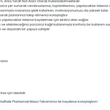
m, Arka Tarafı Not Alanı Olarak Kullanılabilmektedir.
lca yer sunarak randevularınızı, toplantılarınızı, yapılacaklar listenizi 
tasarımıyla masanıza şıklık katarken, motivasyonunuzu da yüksek tutar.
k planlarınızı takip etmenizi kolaylaştırır.
 ve yapılacaklar listenizi kaydetmek için ekstra alan sağlar.
ve silebileceğiniz pürüzsüz kağıt kullanımıyla konforlu bir kullanım su
 ve dayanıklı bir yapıya sahiptir.
siniz.
es için idealdir.
aftalık Planlamalı Masa Takvimimiz ile hayatınızı kolaylaştırın!