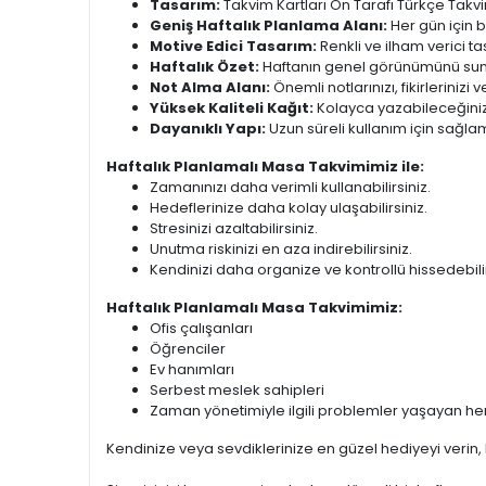
Tasarım:
Takvim Kartları Ön Tarafı Türkçe Takvi
Geniş Haftalık Planlama Alanı:
Her gün için bo
Motive Edici Tasarım:
Renkli ve ilham verici 
Haftalık Özet:
Haftanın genel görünümünü sunara
Not Alma Alanı:
Önemli notlarınızı, fikirlerinizi
Yüksek Kaliteli Kağıt:
Kolayca yazabileceğiniz 
Dayanıklı Yapı:
Uzun süreli kullanım için sağlam
Haftalık Planlamalı Masa Takvimimiz ile:
Zamanınızı daha verimli kullanabilirsiniz.
Hedeflerinize daha kolay ulaşabilirsiniz.
Stresinizi azaltabilirsiniz.
Unutma riskinizi en aza indirebilirsiniz.
Kendinizi daha organize ve kontrollü hissedebilir
Haftalık Planlamalı Masa Takvimimiz:
Ofis çalışanları
Öğrenciler
Ev hanımları
Serbest meslek sahipleri
Zaman yönetimiyle ilgili problemler yaşayan herk
Kendinize veya sevdiklerinize en güzel hediyeyi verin, H