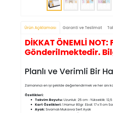
Ürün Açıklaması
Garanti ve Teslimat
Tak
DİKKAT ÖNEMLİ NOT: F
Gönderilmektedir. Bil
Planlı ve Verimli Bir H
Zamanınızı en iyi şekilde değerlendirmek ve her anı k
Özellikleri:
Takvim Boyutu:
Uzunluk: 25 cm ‐ Yükseklik: 12,
Kart Özelikleri:
1.Hamur 80gr. Ebat: 17 x 11 cm S
Ayak:
Sıvamalı Mukavva Sert Ayak