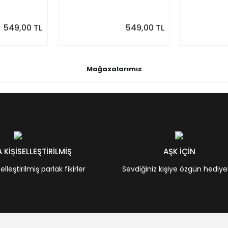
akvim
Takvim, Pastel Renkler
Renkler
549,00 TL
549,00 TL
Mağazalarımız
KİŞİSELLEŞTİRİLMİŞ
AŞK İÇİN
leştirilmiş parlak fikirler
Sevdiğiniz kişiye özgün hediye