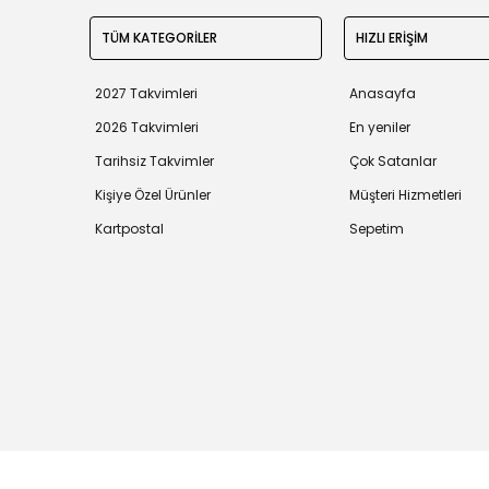
TÜM KATEGORİLER
HIZLI ERİŞİM
2027 Takvimleri
Anasayfa
2026 Takvimleri
En yeniler
Tarihsiz Takvimler
Çok Satanlar
Kişiye Özel Ürünler
Müşteri Hizmetleri
Kartpostal
Sepetim
Tüm bilgileriniz 256bit SSL Sertifikası ile korunmaktadır.
©