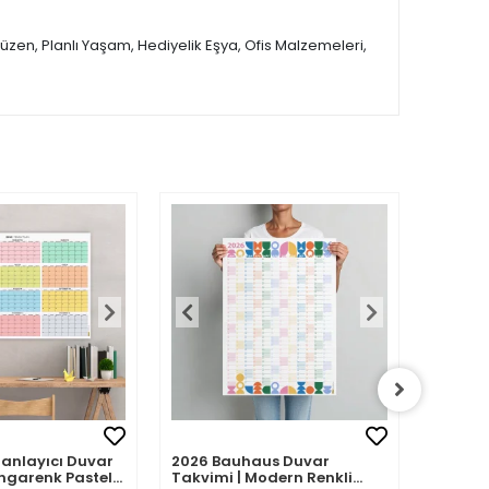
üzen, Planlı Yaşam, Hediyelik Eşya, Ofis Malzemeleri,
Planlayıcı Duvar
2026 Bauhaus Duvar
2026 A
ngarenk Pastel
Takvimi | Modern Renkli
– Porte