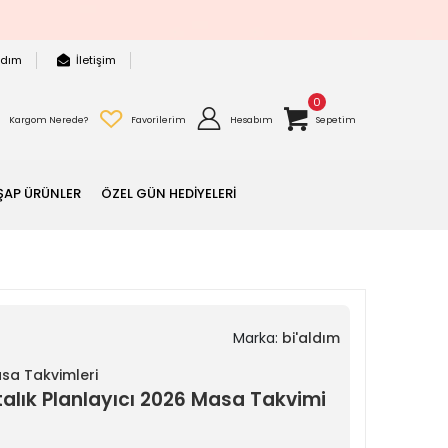
rdım
İletişim
0
Kargom Nerede?
Favorilerim
Hesabım
Sepetim
ŞAP ÜRÜNLER
ÖZEL GÜN HEDİYELERİ
Marka:
bi'aldım
asa Takvimleri
alık Planlayıcı 2026 Masa Takvimi