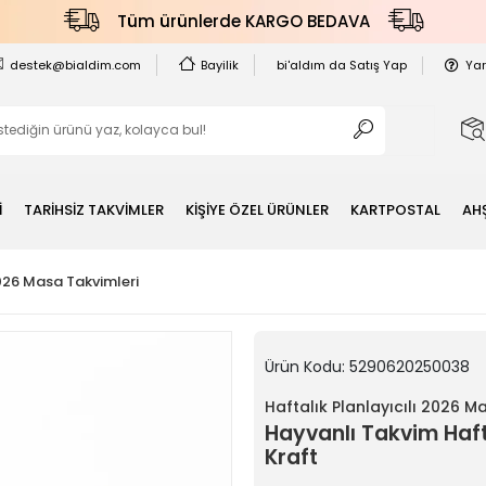
Tüm ürünlerde KARGO BEDAVA
destek@bialdim.com
Bayilik
bi'aldım da Satış Yap
Ya
İ
TARİHSİZ TAKVİMLER
KİŞİYE ÖZEL ÜRÜNLER
KARTPOSTAL
AH
2026 Masa Takvimleri
Ürün Kodu:
5290620250038
Haftalık Planlayıcılı 2026 M
Hayvanlı Takvim Haft
Kraft