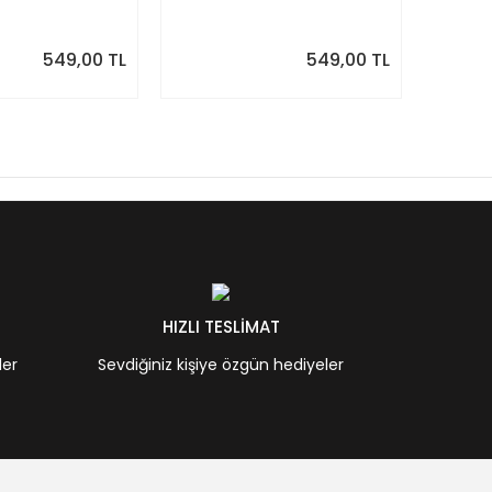
Minimal Yıllık Planlayıcı
| Sulu
Desenle
549,00 TL
549,00 TL
HIZLI TESLİMAT
ler
Sevdiğiniz kişiye özgün hediyeler