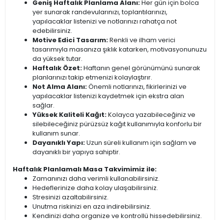
Geniş Haftalık Planlama Alanı:
Her gün için bolca
yer sunarak randevularınızı, toplantılarınızı,
yapılacaklar listenizi ve notlarınızı rahatça not
edebilirsiniz.
Motive Edici Tasarım:
Renkli ve ilham verici
tasarımıyla masanıza şıklık katarken, motivasyonunuzu
da yüksek tutar.
Haftalık Özet:
Haftanın genel görünümünü sunarak
planlarınızı takip etmenizi kolaylaştırır.
Not Alma Alanı:
Önemli notlarınızı, fikirlerinizi ve
yapılacaklar listenizi kaydetmek için ekstra alan
sağlar.
Yüksek Kaliteli Kağıt:
Kolayca yazabileceğiniz ve
silebileceğiniz pürüzsüz kağıt kullanımıyla konforlu bir
kullanım sunar.
Dayanıklı Yapı:
Uzun süreli kullanım için sağlam ve
dayanıklı bir yapıya sahiptir.
Haftalık Planlamalı Masa Takvimimiz ile:
Zamanınızı daha verimli kullanabilirsiniz.
Hedeflerinize daha kolay ulaşabilirsiniz.
Stresinizi azaltabilirsiniz.
Unutma riskinizi en aza indirebilirsiniz.
Kendinizi daha organize ve kontrollü hissedebilirsiniz.