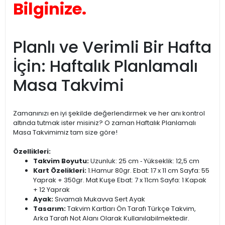
Bilginize.
Planlı ve Verimli Bir Hafta
İçin: Haftalık Planlamalı
Masa Takvimi
Zamanınızı en iyi şekilde değerlendirmek ve her anı kontrol
altında tutmak ister misiniz? O zaman Haftalık Planlamalı
Masa Takvimimiz tam size göre!
Özellikleri:
Takvim Boyutu:
Uzunluk: 25 cm ‐ Yükseklik: 12,5 cm
Kart Özelikleri:
1.Hamur 80gr. Ebat: 17 x 11 cm Sayfa: 55
Yaprak + 350gr. Mat Kuşe Ebat: 7 x 11cm Sayfa: 1 Kapak
+ 12 Yaprak
Ayak:
Sıvamalı Mukavva Sert Ayak
Tasarım:
Takvim Kartları Ön Tarafı Türkçe Takvim,
Arka Tarafı Not Alanı Olarak Kullanılabilmektedir.