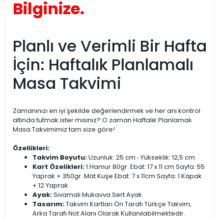
Bilginize.
Planlı ve Verimli Bir Hafta
İçin: Haftalık Planlamalı
Masa Takvimi
Zamanınızı en iyi şekilde değerlendirmek ve her anı kontrol
altında tutmak ister misiniz? O zaman Haftalık Planlamalı
Masa Takvimimiz tam size göre!
Özellikleri:
Takvim Boyutu:
Uzunluk: 25 cm ‐ Yükseklik: 12,5 cm
Kart Özelikleri:
1.Hamur 80gr. Ebat: 17 x 11 cm Sayfa: 55
Yaprak + 350gr. Mat Kuşe Ebat: 7 x 11cm Sayfa: 1 Kapak
+ 12 Yaprak
Ayak:
Sıvamalı Mukavva Sert Ayak
Tasarım:
Takvim Kartları Ön Tarafı Türkçe Takvim,
Arka Tarafı Not Alanı Olarak Kullanılabilmektedir.