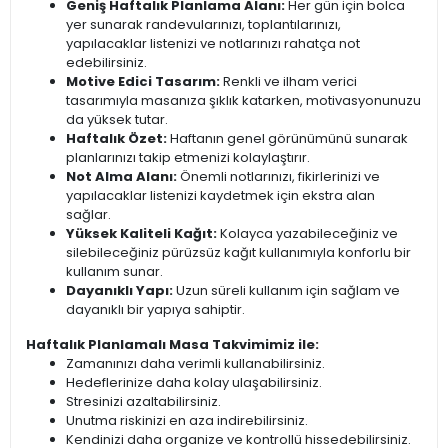
Geniş Haftalık Planlama Alanı:
Her gün için bolca
yer sunarak randevularınızı, toplantılarınızı,
yapılacaklar listenizi ve notlarınızı rahatça not
edebilirsiniz.
Motive Edici Tasarım:
Renkli ve ilham verici
tasarımıyla masanıza şıklık katarken, motivasyonunuzu
da yüksek tutar.
Haftalık Özet:
Haftanın genel görünümünü sunarak
planlarınızı takip etmenizi kolaylaştırır.
Not Alma Alanı:
Önemli notlarınızı, fikirlerinizi ve
yapılacaklar listenizi kaydetmek için ekstra alan
sağlar.
Yüksek Kaliteli Kağıt:
Kolayca yazabileceğiniz ve
silebileceğiniz pürüzsüz kağıt kullanımıyla konforlu bir
kullanım sunar.
Dayanıklı Yapı:
Uzun süreli kullanım için sağlam ve
dayanıklı bir yapıya sahiptir.
Haftalık Planlamalı Masa Takvimimiz ile:
Zamanınızı daha verimli kullanabilirsiniz.
Hedeflerinize daha kolay ulaşabilirsiniz.
Stresinizi azaltabilirsiniz.
Unutma riskinizi en aza indirebilirsiniz.
Kendinizi daha organize ve kontrollü hissedebilirsiniz.