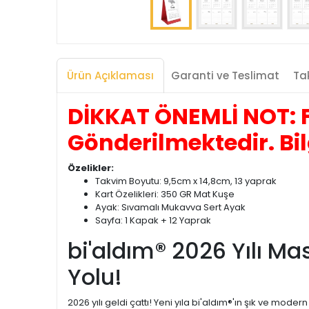
Ürün Açıklaması
Garanti ve Teslimat
Tak
DİKKAT ÖNEMLİ NOT: F
Gönderilmektedir. Bil
Özelikler:
Takvim Boyutu: 9,5cm x 14,8cm, 13 yaprak
Kart Özelikleri: 350 GR Mat Kuşe
Ayak: Sıvamalı Mukavva Sert Ayak
Sayfa: 1 Kapak + 12 Yaprak
bi'aldım® 2026 Yılı Ma
Yolu!
2026 yılı geldi çattı! Yeni yıla bi'aldım®'ın şık ve mod