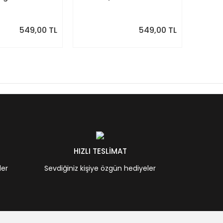
ık Planlayıcı
| Suluboya Akdeniz
Siyah 
Desenleri
Takvi
549,00 TL
549,00 TL
HIZLI TESLİMAT
ler
Sevdiğiniz kişiye özgün hediyeler