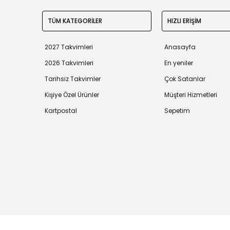
TÜM KATEGORİLER
HIZLI ERİŞİM
2027 Takvimleri
Anasayfa
2026 Takvimleri
En yeniler
Tarihsiz Takvimler
Çok Satanlar
Kişiye Özel Ürünler
Müşteri Hizmetleri
Kartpostal
Sepetim
Tüm bilgileriniz 256bit SSL Sertifikası ile korunmaktadır.
©