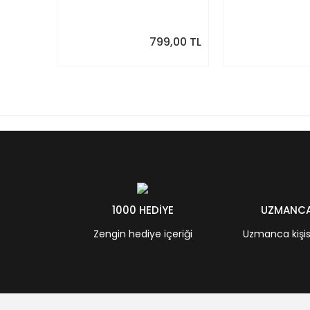
Modern Yıllık Takvim
Takvim, Pastel 
9,00 TL
549,00 TL
1000 HEDİYE
UZMANCA 
Zengin hediye içeriği
Uzmanca kişisel