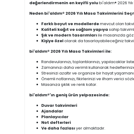
değerlendirmenin en keyifli yolu
bi'aldım® 2026 Yıl
Neden bi'aldım® 2026 Yılı Masa Takvimlerini Seç
Farklı boyut ve modellerde
mevcut olan takvi
Kaliteli kağıt ve sağlam yapıya
sahip takviml
Şık ve modern tasarımları
ile masanızda göz 
Kişiye özel
olarak da tasarlayabileceğiniz takvim
bi'aldım® 2026 Yılı Masa Takvimleri ile:
Randevularınızı, toplantılarınızı, yapılacaklar list
Zamanınızı daha verimli kullanarak hedeflerinize
Stresinizi azaltır ve organize bir hayat yaşamanı
Önemli notlarınızı, fikirlerinizi ve ilham verici sö
Masanıza şıklık ve renk katar.
bi'aldım®'ın geniş ürün yelpazesinde:
Duvar takvimleri
Ajandalar
Planlayıcılar
Not defterleri
Ve daha fazlası
yer almaktadır.