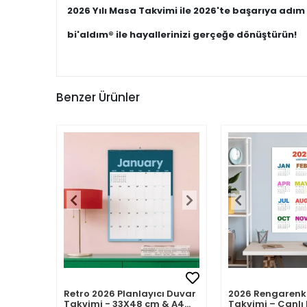
2026 Yılı Masa Takvimi ile 2026'te başarıya adım 
bi'aldım® ile hayallerinizi gerçeğe dönüştürün!
Benzer Ürünler
ı Duvar
2026 Rengarenk Duvar
2026 Yıllık Plan
 & A4
Takvimi – Canlı Renkli
Takvimi, Aylık P