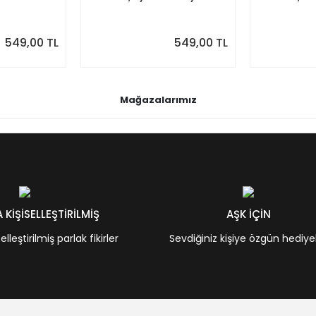
Renkler
Renkler
Minimal Yıll
549,00 TL
549,00 TL
Mağazalarımız
KİŞİSELLEŞTİRİLMİŞ
AŞK İÇİN
leştirilmiş parlak fikirler
Sevdiğiniz kişiye özgün hediye