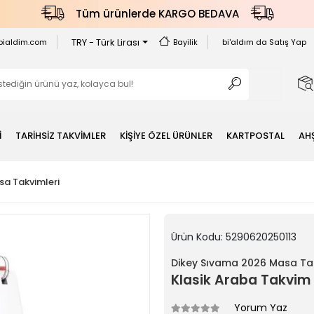
Tüm ürünlerde KARGO BEDAVA
TRY - Türk Lirası
bialdim.com
Bayilik
bi'aldım da Satış Yap
İ
TARİHSİZ TAKVİMLER
KİŞİYE ÖZEL ÜRÜNLER
KARTPOSTAL
AH
a Takvimleri
Ürün Kodu:
5290620250113
Dikey Sıvama 2026 Masa Tak
Klasik Araba Takvim 
Yorum Yaz