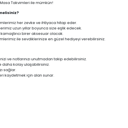
ı Masa Takvimleri ile mümkün!
melisiniz?
mlerimiz her zevke ve ihtiyaca hitap eder.
erimiz uzun yıllar boyunca size eşlik edecek.
kamaştırıcı birer aksesuar olacak.
lerimiz ile sevdiklerinize en güzel hediyeyi verebilirsiniz.
enizi ve notlarınızı unutmadan takip edebilirsiniz.
 daha kolay ulaşabilirsiniz.
zı sağlar.
zleri kaydetmek için alan sunar.