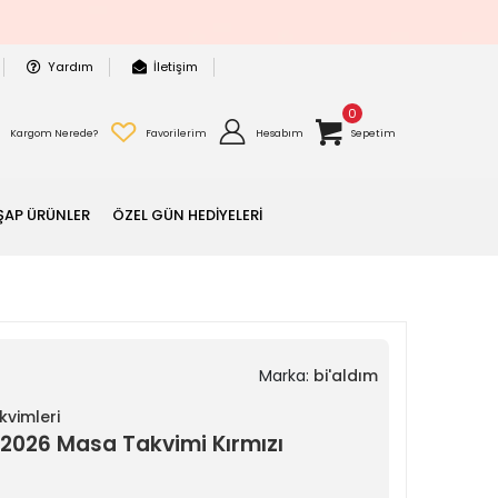
Yardım
İletişim
0
Kargom Nerede?
Favorilerim
Hesabım
Sepetim
ŞAP ÜRÜNLER
ÖZEL GÜN HEDİYELERİ
Marka:
bi'aldım
vimleri
2026 Masa Takvimi Kırmızı