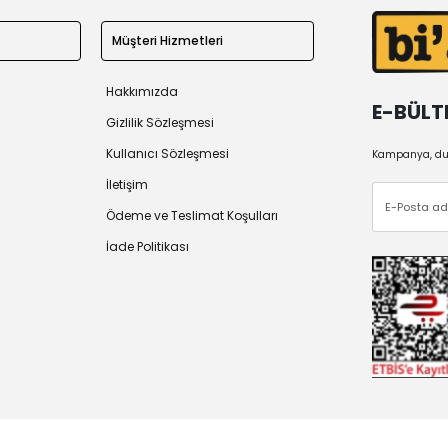
Müşteri Hizmetleri
Hakkımızda
E-BÜLT
Gizlilik Sözleşmesi
Kullanıcı Sözleşmesi
Kampanya, duy
İletişim
Ödeme ve Teslimat Koşulları
İade Politikası
 2026
Tüm Hakları Saklıdır