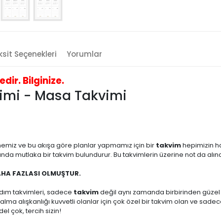
sit Seçenekleri
Yorumlar
ir. Bilginize.
vimi - Masa Takvimi
emiz ve bu akışa göre planlar yapmamız için bir
takvim
hepimizin h
da mutlaka bir takvim bulundurur. Bu takvimlerin üzerine not da alınab
AHA FAZLASI OLMUŞTUR.
ldım takvimleri, sadece
takvim
değil aynı zamanda birbirinden güzel ta
ot alma alışkanlığı kuvvetli olanlar için çok özel bir takvim olan ve s
l çok, tercih sizin!