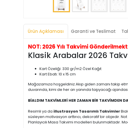
Ürün Açıklaması
Garanti ve Teslimat
Tak
NOT: 2026 Yılı Takvimi Gönderilmekted
Klasik Arabalar 2026 Tak
Kart Özeliği: 330 gr/m2 Özel Kağıt
Kart Ebatı: 10 x 15 cm
Mağazamıza hoşgeldiniz.Akıp giden zamanı takip etm
duvarında, kimi de her an yanında taşıyacağı ajandasın
BİALDIM TAKVİMLERİ HER ZAMAN BİR TAKVİMDEN D
Resimli ya da
illustrasyon Tasarımlı Takvimler
Bia
süsleyen motivasyon arttırıcı, dekoratif bir objedir. N
Planlayıcılı Masa Takvimi modelleri bulunmaktadır. Mode