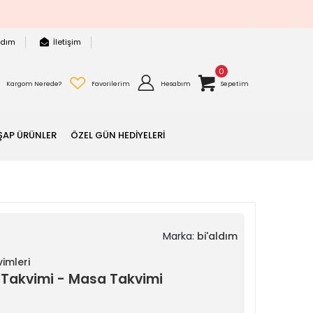
rdım
İletişim
0
Kargom Nerede?
Favorilerim
Hesabım
Sepetim
ŞAP ÜRÜNLER
ÖZEL GÜN HEDİYELERİ
Marka:
bi'aldım
imleri
 Takvimi - Masa Takvimi