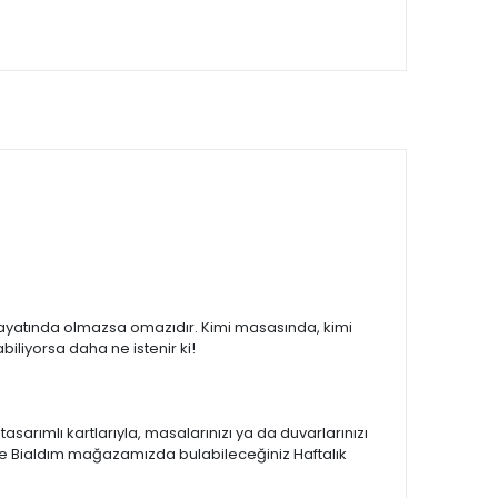
ayatında olmazsa omazıdır. Kimi masasında, kimi
iliyorsa daha ne istenir ki!
sarımlı kartlarıyla, masalarınızı ya da duvarlarınızı
adece Bialdım mağazamızda bulabileceğiniz Haftalık