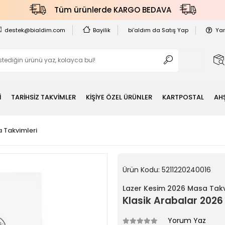
Tüm ürünlerde KARGO BEDAVA
destek@bialdim.com
Bayilik
bi'aldım da Satış Yap
Ya
İ
TARİHSİZ TAKVİMLER
KİŞİYE ÖZEL ÜRÜNLER
KARTPOSTAL
AH
 Takvimleri
Ürün Kodu:
5211220240016
Lazer Kesim 2026 Masa Takv
Klasik Arabalar 2026
Yorum Yaz