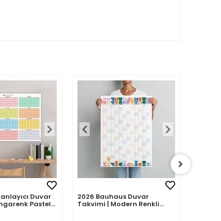
Planlayıcı Duvar
2026 Bauhaus Duvar
2026 A
ngarenk Pastel
Takvimi | Modern Renkli
– Porte
Minimal Yıllık Planlayıcı
| Sulu
Desenle