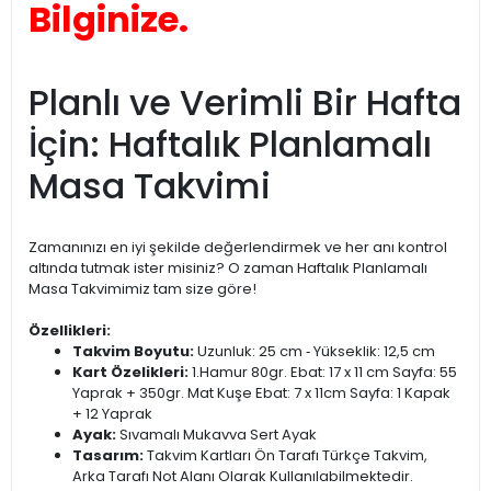
Bilginize.
Planlı ve Verimli Bir Hafta
İçin: Haftalık Planlamalı
Masa Takvimi
Zamanınızı en iyi şekilde değerlendirmek ve her anı kontrol
altında tutmak ister misiniz? O zaman Haftalık Planlamalı
Masa Takvimimiz tam size göre!
Özellikleri:
Takvim Boyutu:
Uzunluk: 25 cm ‐ Yükseklik: 12,5 cm
Kart Özelikleri:
1.Hamur 80gr. Ebat: 17 x 11 cm Sayfa: 55
Yaprak + 350gr. Mat Kuşe Ebat: 7 x 11cm Sayfa: 1 Kapak
+ 12 Yaprak
Ayak:
Sıvamalı Mukavva Sert Ayak
Tasarım:
Takvim Kartları Ön Tarafı Türkçe Takvim,
Arka Tarafı Not Alanı Olarak Kullanılabilmektedir.