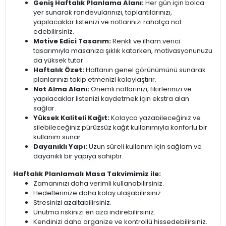
Geniş Haftalık Planlama Alanı:
Her gün için bolca
yer sunarak randevularınızı, toplantılarınızı,
yapılacaklar listenizi ve notlarınızı rahatça not
edebilirsiniz.
Motive Edici Tasarım:
Renkli ve ilham verici
tasarımıyla masanıza şıklık katarken, motivasyonunuzu
da yüksek tutar.
Haftalık Özet:
Haftanın genel görünümünü sunarak
planlarınızı takip etmenizi kolaylaştırır.
Not Alma Alanı:
Önemli notlarınızı, fikirlerinizi ve
yapılacaklar listenizi kaydetmek için ekstra alan
sağlar.
Yüksek Kaliteli Kağıt:
Kolayca yazabileceğiniz ve
silebileceğiniz pürüzsüz kağıt kullanımıyla konforlu bir
kullanım sunar.
Dayanıklı Yapı:
Uzun süreli kullanım için sağlam ve
dayanıklı bir yapıya sahiptir.
Haftalık Planlamalı Masa Takvimimiz ile:
Zamanınızı daha verimli kullanabilirsiniz.
Hedeflerinize daha kolay ulaşabilirsiniz.
Stresinizi azaltabilirsiniz.
Unutma riskinizi en aza indirebilirsiniz.
Kendinizi daha organize ve kontrollü hissedebilirsiniz.