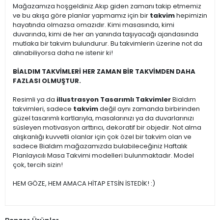
Mağazamıza hoşgeldiniz.Akıp giden zamanı takip etmemiz
ve bu akışa göre planlar yapmamız için bir
takvim
hepimizin
hayatında olmazsa omazıdır. Kimi masasında, kimi
duvarında, kimi de her an yanında taşıyacağı ajandasında
mutlaka bir takvim bulundurur. Bu takvimlerin üzerine not da
alınabiliyorsa daha ne istenir ki!
BİALDIM TAKVİMLERİ HER ZAMAN BİR TAKVİMDEN DAHA
FAZLASI OLMUŞTUR.
Resimli ya da
illustrasyon Tasarımlı Takvimler
Bialdım
takvimleri, sadece
takvim
değil aynı zamanda birbirinden
güzel tasarımlı kartlarıyla, masalarınızı ya da duvarlarınızı
süsleyen motivasyon arttırıcı, dekoratif bir objedir. Not alma
alışkanlığı kuvvetli olanlar için çok özel bir takvim olan ve
sadece Bialdım mağazamızda bulabileceğiniz Haftalık
Planlayıcılı Masa Takvimi modelleri bulunmaktadır. Model
çok, tercih sizin!
HEM GÖZE, HEM AMACA HİTAP ETSİN İSTEDİK! :)