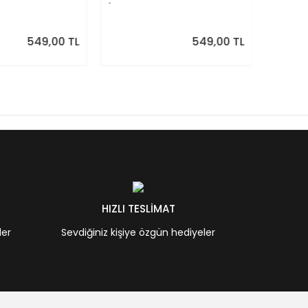
ık Planlayıcı
| Suluboya Akdeniz
Siyah 
Desenleri
Takvi
549,00 TL
549,00 TL
HIZLI TESLİMAT
ler
Sevdiğiniz kişiye özgün hediyeler