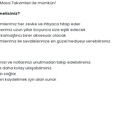
ı Masa Takvimleri ile mümkün!
melisiniz?
mlerimiz her zevke ve ihtiyaca hitap eder.
erimiz uzun yıllar boyunca size eşlik edecek.
kamaştırıcı birer aksesuar olacak.
lerimiz ile sevdiklerinize en güzel hediyeyi verebilirsiniz.
enizi ve notlarınızı unutmadan takip edebilirsiniz.
 daha kolay ulaşabilirsiniz.
zı sağlar.
zleri kaydetmek için alan sunar.