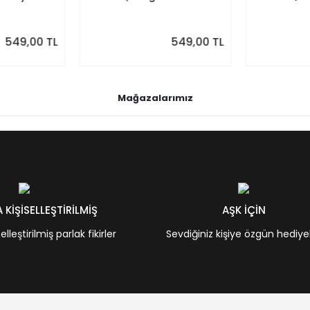
enkler
Renkler
Minimal Yıll
549,00 TL
549,00 TL
Mağazalarımız
KİŞİSELLEŞTİRİLMİŞ
AŞK İÇİN
leştirilmiş parlak fikirler
Sevdiğiniz kişiye özgün hediye