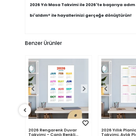
2026 Yılı Masa Takvimi ile 2026'te başarıya adım 
bi'aldım® ile hayallerinizi gerçeğe dönüştürün!
Benzer Ürünler
ı Duvar
2026 Rengarenk Duvar
2026 Yıllık Planl
& A4
Takvimi – Canlı Renkli
Takvimi, Aylık Pl