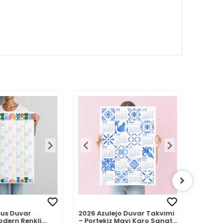
us Duvar
2026 Azulejo Duvar Takvimi
Spirall
odern Renkli
– Portekiz Mavi Karo Sanatı
Duvar 