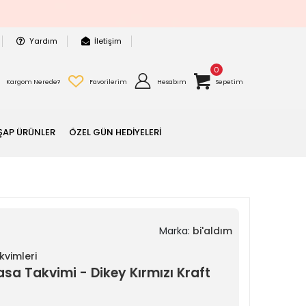
Yardım
İletişim
0
Kargom Nerede?
Favorilerim
Hesabım
Sepetim
ŞAP ÜRÜNLER
ÖZEL GÜN HEDİYELERİ
Marka:
bi'aldım
vimleri
sa Takvimi - Dikey Kırmızı Kraft