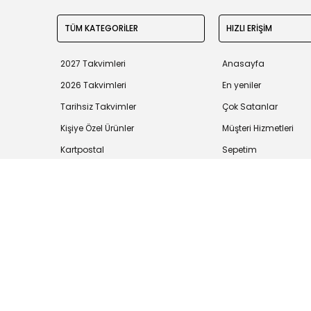
TÜM KATEGORİLER
HIZLI ERİŞİM
2027 Takvimleri
Anasayfa
2026 Takvimleri
En yeniler
Tarihsiz Takvimler
Çok Satanlar
Kişiye Özel Ürünler
Müşteri Hizmetleri
Kartpostal
Sepetim
Tüm bilgileriniz 256bit SSL Sertifikası ile korunmaktadır.
©