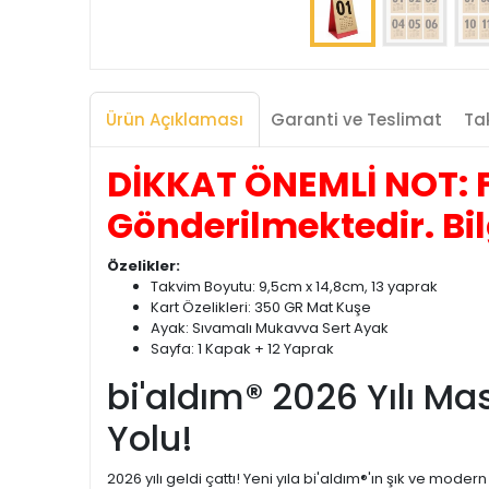
Ürün Açıklaması
Garanti ve Teslimat
Tak
DİKKAT ÖNEMLİ NOT: F
Gönderilmektedir. Bil
Özelikler:
Takvim Boyutu: 9,5cm x 14,8cm, 13 yaprak
Kart Özelikleri: 350 GR Mat Kuşe
Ayak: Sıvamalı Mukavva Sert Ayak
Sayfa: 1 Kapak + 12 Yaprak
bi'aldım® 2026 Yılı Ma
Yolu!
2026 yılı geldi çattı! Yeni yıla bi'aldım®'ın şık ve mod