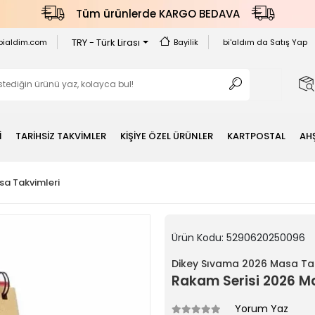
Tüm ürünlerde KARGO BEDAVA
TRY - Türk Lirası
bialdim.com
Bayilik
bi'aldım da Satış Yap
İ
TARİHSİZ TAKVİMLER
KİŞİYE ÖZEL ÜRÜNLER
KARTPOSTAL
AH
a Takvimleri
Ürün Kodu:
5290620250096
Dikey Sıvama 2026 Masa Tak
Rakam Serisi 2026 Ma
Yorum Yaz