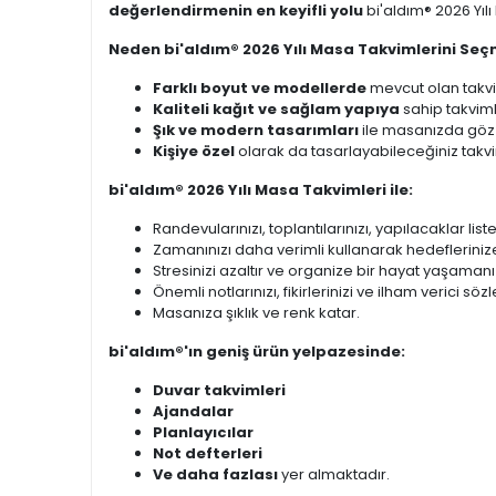
değerlendirmenin en keyifli yolu
bi'aldım® 2026 Yıl
Neden bi'aldım® 2026 Yılı Masa Takvimlerini Seç
Farklı boyut ve modellerde
mevcut olan takvi
Kaliteli kağıt ve sağlam yapıya
sahip takviml
Şık ve modern tasarımları
ile masanızda göz 
Kişiye özel
olarak da tasarlayabileceğiniz takvim
bi'aldım® 2026 Yılı Masa Takvimleri ile:
Randevularınızı, toplantılarınızı, yapılacaklar list
Zamanınızı daha verimli kullanarak hedeflerinize
Stresinizi azaltır ve organize bir hayat yaşamanı
Önemli notlarınızı, fikirlerinizi ve ilham verici sö
Masanıza şıklık ve renk katar.
bi'aldım®'ın geniş ürün yelpazesinde:
Duvar takvimleri
Ajandalar
Planlayıcılar
Not defterleri
Ve daha fazlası
yer almaktadır.