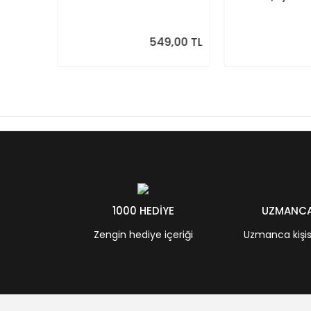
Modern Yıllık Takvim
Takvim, Pastel R
9,00 TL
549,00 TL
1000 HEDİYE
UZMANCA 
Zengin hediye içeriği
Uzmanca kişisel