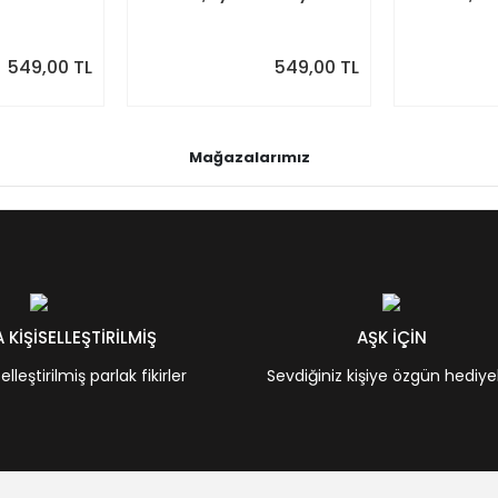
akvim
Takvim, Pastel Renkler
Renkler
549,00 TL
549,00 TL
Mağazalarımız
KİŞİSELLEŞTİRİLMİŞ
AŞK İÇİN
leştirilmiş parlak fikirler
Sevdiğiniz kişiye özgün hediye