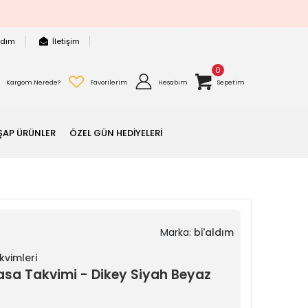
rdım
İletişim
0
Kargom Nerede?
Favorilerim
Hesabım
Sepetim
ŞAP ÜRÜNLER
ÖZEL GÜN HEDİYELERİ
Marka:
bi'aldım
vimleri
asa Takvimi - Dikey Siyah Beyaz