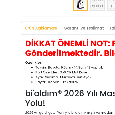
Ürün Açıklaması
Garanti ve Teslimat
Tak
DİKKAT ÖNEMLİ NOT: F
Gönderilmektedir. Bil
Özelikler:
Takvim Boyutu: 9,5cm x 14,8cm, 13 yaprak
Kart Özelikleri: 350 GR Mat Kuşe
Ayak: Sıvamalı Mukavva Sert Ayak
Sayfa: 1 Kapak + 12 Yaprak
bi'aldım® 2026 Yılı Ma
Yolu!
2026 yılı geldi çattı! Yeni yıla bi'aldım®'ın şık ve mod