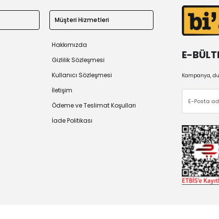
Müşteri Hizmetleri
Hakkımızda
E-BÜLT
Gizlilik Sözleşmesi
Kullanıcı Sözleşmesi
Kampanya, duy
İletişim
Ödeme ve Teslimat Koşulları
İade Politikası
 2026
Tüm Hakları Saklıdır