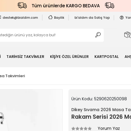
Tüm ürünlerde KARGO BEDAVA
destek@bialdim.com
Bayilik
bi'aldım da Satış Yap
Ya
İ
TARİHSİZ TAKVİMLER
KİŞİYE ÖZEL ÜRÜNLER
KARTPOSTAL
AH
a Takvimleri
Ürün Kodu:
5290620250098
Dikey Sıvama 2026 Masa Tak
Rakam Serisi 2026 M
Yorum Yaz