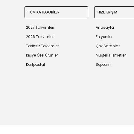
TÜM KATEGORİLER
HIZLI ERİŞİM
2027 Takvimleri
Anasayfa
2026 Takvimleri
En yeniler
Tarihsiz Takvimler
Çok Satanlar
Kişiye Özel Ürünler
Müşteri Hizmetleri
Kartpostal
Sepetim
Tüm bilgileriniz 256bit SSL Sertifikası ile korunmaktadır.
©