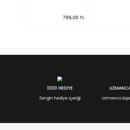
Takvim. Sonraki Ay
Modern Yıllık T
Önizlemeli
799,00 TL
1000 HEDİYE
UZMANCA 
Zengin hediye içeriği
Uzmanca kişisel