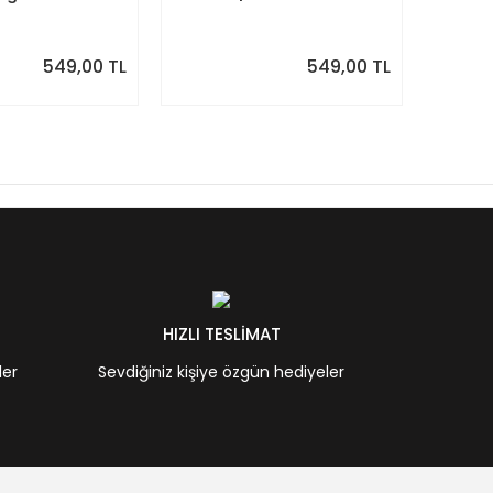
Minimal Yıllık Planlayıcı
| Sulu
Desenle
549,00 TL
549,00 TL
HIZLI TESLİMAT
ler
Sevdiğiniz kişiye özgün hediyeler