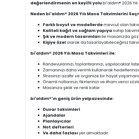
değerlendirmenin en keyifli yolu
bi'aldım® 2026 Yıl
Neden bi'aldım® 2026 Yılı Masa Takvimlerini Seç
Farklı boyut ve modellerde
mevcut olan takvi
Kaliteli kağıt ve sağlam yapıya
sahip takviml
Şık ve modern tasarımları
ile masanızda göz 
Kişiye özel
olarak da tasarlayabileceğiniz takvim
bi'aldım® 2026 Yılı Masa Takvimleri ile:
Randevularınızı, toplantılarınızı, yapılacaklar list
Zamanınızı daha verimli kullanarak hedeflerinize
Stresinizi azaltır ve organize bir hayat yaşamanı
Önemli notlarınızı, fikirlerinizi ve ilham verici sö
Masanıza şıklık ve renk katar.
bi'aldım®'ın geniş ürün yelpazesinde:
Duvar takvimleri
Ajandalar
Planlayıcılar
Not defterleri
Ve daha fazlası
yer almaktadır.