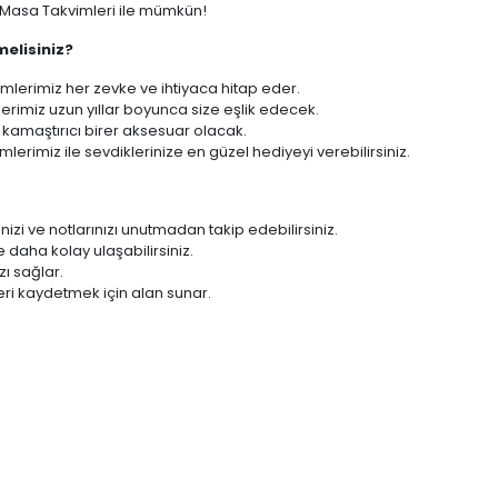
ı Masa Takvimleri ile mümkün!
melisiniz?
mlerimiz her zevke ve ihtiyaca hitap eder.
erimiz uzun yıllar boyunca size eşlik edecek.
kamaştırıcı birer aksesuar olacak.
lerimiz ile sevdiklerinize en güzel hediyeyi verebilirsiniz.
enizi ve notlarınızı unutmadan takip edebilirsiniz.
 daha kolay ulaşabilirsiniz.
zı sağlar.
zleri kaydetmek için alan sunar.