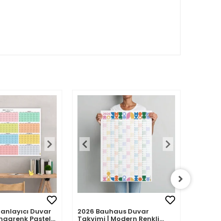
Planlayıcı Duvar
2026 Bauhaus Duvar
2026 A
ngarenk Pastel
Takvimi | Modern Renkli
– Porte