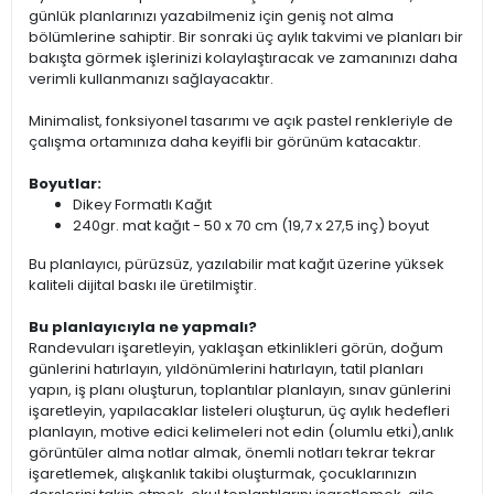
günlük planlarınızı yazabilmeniz için geniş not alma
bölümlerine sahiptir. Bir sonraki üç aylık takvimi ve planları bir
bakışta görmek işlerinizi kolaylaştıracak ve zamanınızı daha
verimli kullanmanızı sağlayacaktır.
Minimalist, fonksiyonel tasarımı ve açık pastel renkleriyle de
çalışma ortamınıza daha keyifli bir görünüm katacaktır.
Boyutlar:
Dikey Formatlı Kağıt
240gr. mat kağıt - 50 x 70 cm (19,7 x 27,5 inç) boyut
Bu planlayıcı, pürüzsüz, yazılabilir mat kağıt üzerine yüksek
kaliteli dijital baskı ile üretilmiştir.
Bu planlayıcıyla ne yapmalı?
Randevuları işaretleyin, yaklaşan etkinlikleri görün, doğum
günlerini hatırlayın, yıldönümlerini hatırlayın, tatil planları
yapın, iş planı oluşturun, toplantılar planlayın, sınav günlerini
işaretleyin, yapılacaklar listeleri oluşturun, üç aylık hedefleri
planlayın, motive edici kelimeleri not edin (olumlu etki),anlık
görüntüler alma notlar almak, önemli notları tekrar tekrar
işaretlemek, alışkanlık takibi oluşturmak, çocuklarınızın