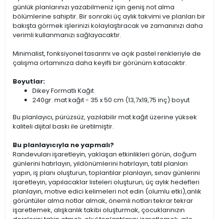
günlük planlarınızı yazabilmeniz için geniş not alma
bölümlerine sahiptir. Bir sonraki üç aylık takvimi ve planları bir
bakışta görmek işlerinizi kolaylaştıracak ve zamanınızı daha
verimli kullanmanızı sağlayacaktır.
Minimalist, fonksiyonel tasarımı ve açık pastel renkleriyle de
çalışma ortamınıza daha keyifli bir görünüm katacaktır.
Boyutlar:
Dikey Formatlı Kağıt
240gr. mat kağıt - 35 x 50 cm (13,7x19,75 inç) boyut
Bu planlayıcı, pürüzsüz, yazılabilir mat kağıt üzerine yüksek
kaliteli dijital baskı ile üretilmiştir.
Bu planlayıcıyla ne yapmalı?
Randevuları işaretleyin, yaklaşan etkinlikleri görün, doğum
günlerini hatırlayın, yıldönümlerini hatırlayın, tatil planları
yapın, iş planı oluşturun, toplantılar planlayın, sınav günlerini
işaretleyin, yapılacaklar listeleri oluşturun, üç aylık hedefleri
planlayın, motive edici kelimeleri not edin (olumlu etki),anlık
görüntüler alma notlar almak, önemli notları tekrar tekrar
işaretlemek, alışkanlık takibi oluşturmak, çocuklarınızın